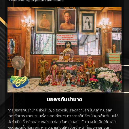
ขอพรกับย่านาค
การขอพรกับย่านาค ส่วนใหญ่จะขอพรในเรื่องความรัก โชคลาภ ขอลูก
เกณฑ์ทหาร หากมาบนเรื่องเกณฑ์ทหาร ทางศาลก็มีจัดเป็นชุดสำหรับบนไว้
ค่ะ ถ้าเป็นเรื่องโชคลาภขอหวย ก่อนวันหวยออก 1 วัน ทางวัดเปิดให้มาขอ
พรตลอดทั้งคืนเลยค่ะ หากจะมาแก้บนให้แจ้งเจ้าหน้าที่ของศาลก่อนค่ะ