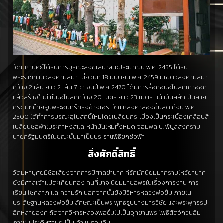
วัดมหาบุศย์ได้รับการบูรณะสังฆเสนาสนะประมาณปี พ.ศ. 2455 ได้รับ
พระราชทานวิสุงคามสีมา เมื่อวันที่ 18 เมษายน พ.ศ. 2459 มีเขตวิสุงคามสีมา
กว้าง 2 เส้น ยาว 2 เส้น 7 วา จนปี พ.ศ. 2470 ได้มีการรื้อถอนอุโบสถเก่าออก
แล้วสร้างใหม่ เป็นอุโบสถกว้าง 20 เมตร ยาว 23 เมตร หน้าบันสลักเป็นลาย
กระหนกไทยรูปพระอินทร์ทรงช้างเอราวัณ หลังคาสองชั้นลด ถึงปี พ.ศ.
2500 ได้ทำการบูรณะอุโบสถนี้ใหม่โดยเปลี่ยนกระเบื้องเป็นกระเบื้องเคลือบสี
เปลี่ยนช่อฟ้าใบระกาหงส์และหน้าบันใหม่ทั้งหมด จอมพล ป. พิบูลสงคราม
นายกรัฐมนตรีในขณะนั้นมาเป็นประธานพิธียกช่อฟ้า
สิ่งศักดิ์สิทธิ์
วัดมหาบุศย์มีชื่อเสียงจากการมีศาลย่านาค คู่รักมักนิยมมากราบไหว้ย่านาค
ยังมีศาลเจ้าแม่ตะเคียนทอง คนที่มาจะนิยมมาขอพรในเรื่องการงาน การ
เรียน โชคลาภ และความรัก นอกจากนั้นยังมีวิหารหลวงพ่อยิ้ม ภายใน
ประดิษฐานหลวงพ่อยิ้ม ลักษณะเป็นพระพุทธรูปปางมารวิชัย และพระพุทธรูป
อีกหลายองค์ ถัดจากวิหารหลวงพ่อยิ้มไปเป็นอุทยานพระโพธิสัตว์กวนอิม
ภายในประดิษฐานรูปปั้นเจ้าแม่กวนอิม