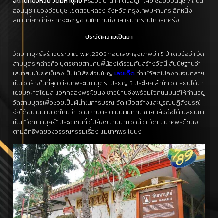
สถานที่ขอหวย วัดมหาบุศย์
หรือวัดย่านาค ตั้งอยู่ที่ 749 ซอยอ่อนนุช 7 ถนน
อ่อนนุช แขวงอ่อนนุช เขตสวนหลวง จังหวัด กรุงเทพมหานคร อีกหนึ่ง
สถานที่ศักดิ์ที่อยากจะเชิญชวนให้ท่านทั้งหลายมากราบไหว้สักครั้ง
ประวัติความเป็นมา
วัดมหาบุศย์สร้างประมาณ พ.ศ. 2305 ก่อนเสียกรุงแก่พม่า 5 ปี เดิมชื่อว่า วัด
สามบุตร กล่าวคือ บุตรชายสามคนพี่น้องได้ร่วมกันสร้างวัดนี้ สันนิษฐานว่า
เสนาสนะในยุคนั้นคงเป็นไม้เสียส่วนใหญ่
เลขเด็ด
ทำให้วัสดุไม่คงทนจนกลาย
เป็นวัดร้างในที่สุด ต่อมาพระมหาบุตร เปรียญ 5 ประโยค สำนักวัดเลียบได้มา
เยี่ยมญาติโยมละแวกคลองพระโขนง ชาวบ้านจึงพร้อมใจกันนิมนต์ให้ท่านอยู่
วัดสามบุตรเพื่อช่วยเป็นผู้นำในการบูรณะวัด เมื่อสร้างและบูรณปฏิสังขรณ์
จึงได้ขนานนามวัดใหม่ว่า วัดมหาบุตร ตามนามท่าน ภายหลังชื่อได้เปลี่ยนมา
เป็น “วัดมหาบุศย์” ประชาชนทั่วไปยังขนานนามวัดนี้ว่า วัดแม่นาคพระโขนง
ตามอิทธิพลของวรรณกรรมเรื่อง แม่นากพระโขนง