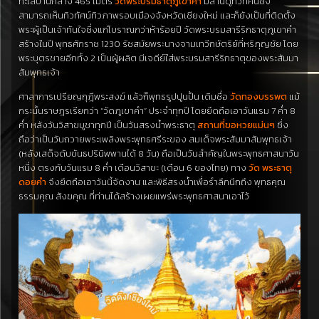
ทะเล
ปานกลาง
465
เมตร
วัด
พระบรมธาตุ
ภูเขา
คำ
มี
ลาน
ดู
ทิวทัศน์
ซึ่ง
สามารถ
เห็น
ทิวทัศน์
ทิวภาพ
รอบ
เมือง
จังหวัดเชียงใหม่
และก็
ยัง
เป็น
ที่
ติดตั้ง
พระผู้เป็นเจ้า
ทันใจ
ซึ่ง
แก่
โบราณ
กว่า
ห้า
ร้อย
ปี
วัด
พระบรมสารีริกธาตุ
ภูเขา
คำ
สร้าง
ใน
ปี
พุทธศักราช
1230
รัชสมัย
พระนาง
จาม
เทวี
กษัตริย์
ที่
ห
ริ
ภุญ
ชัย
โดย
พระ
บุตรชาย
อีกทั้ง
2
เป็น
ผู้ผลิต
มี
เจดีย์
ใส่
พระบรมสารีริกธาตุ
ของ
พระสัมมา
สัมพุทธเจ้า
ศาลาการเปรียญ
กุฎี
พระสงฆ์
แล้วก็
พุทธรูป
ปูนปั้น
เดิม
ชื่อ
วัด
ทอง
บรรพต
แม้
กระนั้น
ราษฎร
เรียก
ว่า
“
วัด
ภูเขา
คำ
”
ประจำทุกปี โดยยึดถือเอาวันแรม 7 ค่ำ 8
ค่ำ หลังวันวิสาขบูชาทุกปี เป็นวันสรงน้ำพระธาตุ
สถานที่ขอหวยแม่นๆ
ซึ่ง
ถือว่าเป็นวันถวายพระเพลิงพระพุทธศรีระของ สมเด็จพระสัมมาสัมพุทธเจ้า
(หลังเสด็จดับขันธปรินิพพานได้ 8 วัน) ถือเป็นวันสำคัญในพระพุทธศาสนาวัน
หนึ่ง ตรงกับวันแรม 8 ค่ำ เดือนวิสาขะ (เดือน 6 ของไทย) ทาง
วัด พระธาตุ
ดอยคำ
จึงยึดถือเอาวันนี้จัดงาน และพิธีสรงน้ำเพื่อรำลึกนึกถึง พุทธคุณ
ธรรมคุณ สังฆคุณ ที่ท่านได้สร้างเผยแพร่พระพุทธศาสนาเอาไว้