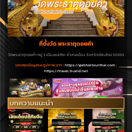
ที่ตั้งวัด พระธาตุดอยคำ
วัดพระธาตุดอยคำ หมู่ 3 เมืองแม่เหียะ อำเภอเมือง จังหวัดเชียงใหม่ 50100
ขอบคุณข้อมูลและรูปภาพ จาก
: https://gebtoktourthai.com ,
https://travel.trueid.net
บทความแนะนำ