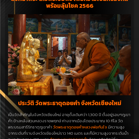
พร้อมลุ้นโชค 2566
ประวัติ วัดพระธาตุดอยคำ จังหวัดเชียงใหม่
เป็น
วัด
สำคัญ
ใน
จังหวัดเชียงใหม่
อายุ
ดั้งเดิม
กว่า
1,300
ปี
ตั้งอยู่
รอบๆ
ภูเขา
คำ
ข้างหลัง
สวน
หลวง
ราชพฤกษ์
ห่าง
จาก
เมือง
โดยประมาณ
10
กิโล
วัด
พระบรมสารีริกธาตุ
ภูเขา
คำ
วัดพระธาตุดอยคำหลวงพ่อทันใจ
มี
ความสูง
จาก
ระดับ
ที่ราบ
จังหวัดเชียงใหม่
ราว
140
เมตร
และก็
มี
ความสูง
จาก
ระดับน้ำ