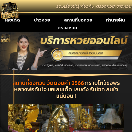
รวมเรื่องน่ารู้เกี่ยวกับ ตรวจหวย ข่าวหว
เลขเด็ด
ข่าวหวย
สถานที่ขอหวย
ทำนายฝัน
ตรวจหวย
สถานที่ขอหวย วัดดอยคำ 2566
กราบไหว้ขอพร
หลวงพ่อทันใจ ขอเลขเด็ด เลขดัง รับโชค สมใจ
แน่นอน !