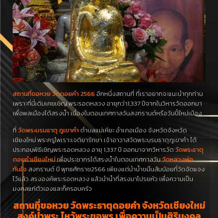
สถานที่ขอหวย วัดดอยคำ 2566
อีกหนึ่งสถานที่ ที่เราอยากจะแนะนำทุกท่าน
เพราะที่นี่เดิมเคยเชิญ พระรอดหลวง อายุกว่า1,337 ปีจากในวิหารวัดออกมา
เพื่อพลเมืองได้สรงน้ำ เนื่องในตอนเทศกาลวันสงกรานต์หรือวันปี๋ใหม่เมือง
ที่
วัด
พระบรมธาตุ
ภูเขา
คำ
ตำบล
แม่
เหียะ
อำเภอ
เมือง
จังหวัด
จังหวัด
เชียงใหม่
พระครู
ไพเราะ
เจติ
ยา
รักษา
เจ้าอาวาส
วัด
พระบรมธาตุ
ภูเขา
คำ
ได้
ประกอบพิธี
เชิญ
พระ
รอด
หลวง
อายุ
1,337
ปี
ออกมาจาก
วิหาร
วัด
วัดพระธาตุ
ดอยคำเชียงใหม่
เพื่อ
ประชากร
ได้
สรงน้ำ
ใน
ตอน
เทศกาล
วัน
วัดหลวงพ่อ
ทันใจ
สงกรานต์
ปี
พุทธศักราช
2566
เพียงแต่
นำ
น้ำ
ขมิ้น
ส้มป่อย
ที่
วัด
จัดแจง
ไว้
แล้ว
สร
งอ
งค์
พระ
รอด
หลวง
แล้ว
นำ
น้ำ
ที่
สร
งมา
โปรย
หัว
เพื่อ
ความเป็น
มงคล
แก่
ตัวเอง
และก็
ครอบครัว
สถานที่ขอหวย วัดพระธาตุดอยคำ จังหวัดเชียงใหม่
สงค์น้ำพระ ไหว้พระขอพร เพื่อความเป็นศิริมงคล