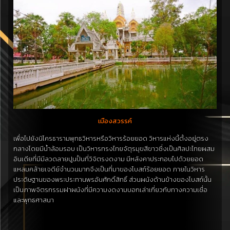
เมืองสวรรค์
เพื่อไปยังนิโครธารามพุทธวิหารหรือวิหารร้อยยอด วิหารแห่งนี้ตั้งอยู่ตรง
กลางโดยมีน้ำล้อมรอบ เป็นวิหารทรงไทยจัตุรมุขสีขาวซึ่งเป็นศิลปะไทยผสม
อินเดียที่มีมีลวดลายปูนปั้นที่วิจิตรงดงาม มีหลังคาประกอบไปด้วยยอด
แหลมคล้ายเจดีย์จำนวนมากจึงเป็นที่มาของโบสถ์ร้อยยอด ภายในวิหาร
ประดิษฐานของพระประทานพรอันศักดิ์สิทธิ์ ส่วนผนังด้านข้างของโบสถ์นั้น
เป็นภาพจิตรกรรมฝาผนังที่มีความงดงามบอกเล่าเกี่ยวกับทางความเชื่อ
และพุทธศาสนา