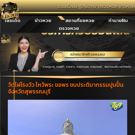
รวมเรื่องน่ารู้เกี่ยวกับ ตรวจหวย ข่าวหว
เลขเด็ด
ข่าวหวย
สถานที่ขอหวย
ทำนายฝัน
ตรวจหวย
วัดไผ่โรงวัว ไหว้พระ ขอพร ชมประติมากรรมปูนปั้น
จังหวัดสุพรรณบุรี