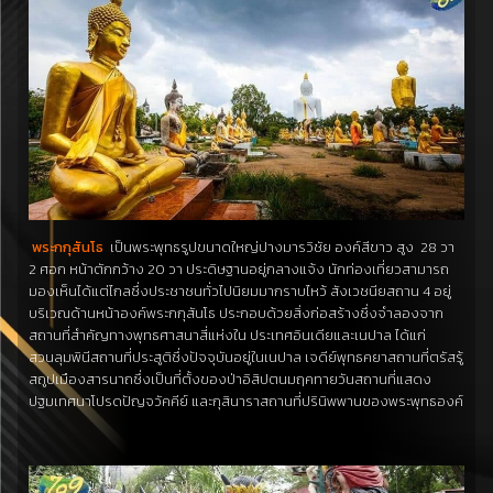
พระกกุสันโธ
เป็นพระพุทธรูปขนาดใหญ่ปางมารวิชัย องค์สีขาว สูง 28 วา
2 ศอก หน้าตักกว้าง 20 วา ประดิษฐานอยู่กลางแจ้ง นักท่องเที่ยวสามารถ
มองเห็นได้แต่ไกลซึ่งประชาชนทั่วไปนิยมมากราบไหว้ สังเวชนียสถาน 4 อยู่
บริเวณด้านหน้าองค์พระกกุสันโธ ประกอบด้วยสิ่งก่อสร้างซึ่งจำลองจาก
สถานที่สำคัญทางพุทธศาสนาสี่แห่งใน ประเทศอินเดียและเนปาล ได้แก่
สวนลุมพินีสถานที่ประสูติซึ่งปัจจุบันอยู่ในเนปาล เจดีย์พุทธคยาสถานที่ตรัสรู้
สถูปเมืองสารนาถซึ่งเป็นที่ตั้งของป่าอิสิปตนมฤคทายวันสถานที่แสดง
ปฐมเทศนาโปรดปัญจวัคคีย์ และกุสินาราสถานที่ปรินิพพานของพระพุทธองค์