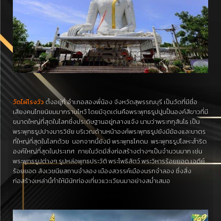
วัดไผ่โรงวัว
ตั้งอยู่ที่ อำเภอสองพี่น้อง จังหวัดสุพรรณบุรี เป็นวัดที่มีชื่อ
เสียงคนไทยนิยมมากราบไหว้ โดยมีจุดเด่นคือพระพุทธรูปปูนปั้นองค์สีขาวที่มี
ขนาดใหญ่ที่สุดในโลกซึ่งประดิษฐานอยู่กลางแจ้ง นามว่าพระกกุสันโธ เป็น
พระพุทธรูปปางมารวิชัย บริเวณด้านหน้าองค์พระพุทธรูปยังมีฆ้องและบาตร
ที่ใหญ่ที่สุดในโลกด้วย นอกจากนี้ยังมี พระพุทธโคดม พระพุทธรูปโลหะสำริด
องค์ใหญ่ที่สุดในประเทศ ภายในวัดมีสิ่งก่อสร้างต่างๆเป็นจำนวนมาก เช่น
พระพุทธรูปต่างๆ รูปหล่อพุทธประวัติ พระโพธิสัตว์ พระวิหารร้อยยอด เจดีย์
ร้อยยอด สังเวชนียสถานจำลอง เมืองสวรรค์เมืองนรกจำลอง ซึ่งสิ่ง
ก่อสร้างเหล่านี้ทำให้มีนักท่องเที่ยวแวะเวียนมาอย่างสม่ำเสมอ