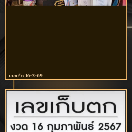
เลขเด็ด 16-3-69