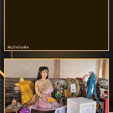
ฝันว่าบ้านพัง