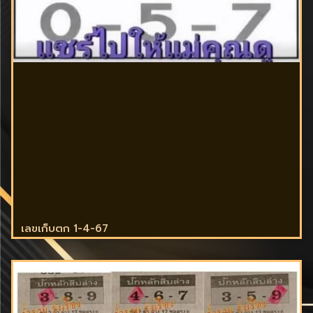
เลขเก็บตก 1-4-67