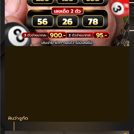
ฝันว่างูกัด