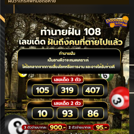
ฝันว่าโทรศัพท์มือถือหาย