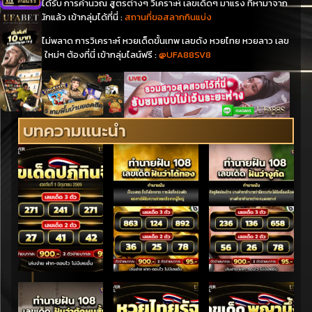
ท่านจะได้รับ การคำนวณ สูตรต่างๆ วิเคราะห์ เลขเด็ดๆ มาแรง ที่หามาจาก
ทุกสำนักแล้ว เข้ากลุ่มได้ที่นี่ :
สถานที่ขอสลากกินแบ่ง
ท่านจะไม่พลาด การวิเคราะห์ หวยเด็ดขั้นเทพ เลขดัง หวยไทย หวยลาว เลข
นำโชค ใหม่ๆ ต้องที่นี่ เข้ากลุ่มไลน์ฟรี :
@UFA88SV8
บทความแนะนำ