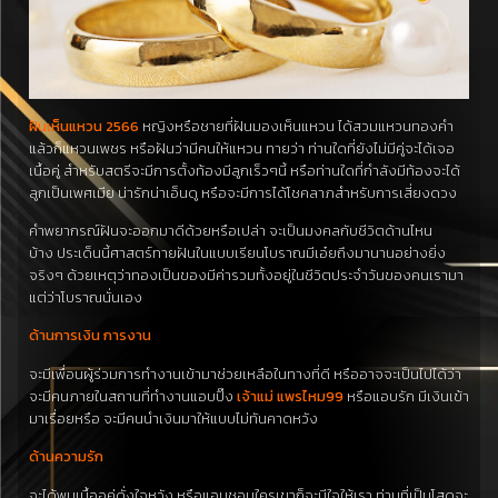
ฝันเห็นแหวน 2566
หญิงหรือชายที่ฝันมองเห็นแหวน ได้สวมแหวนทองคำ
แล้วก็แหวนเพชร หรือฝันว่ามีคนให้แหวน ทายว่า ท่านใดที่ยังไม่มีคู่จะได้เจอ
เนื้อคู่ สำหรับสตรีจะมีการตั้งท้องมีลูกเร็วๆนี้ หรือท่านใดที่กำลังมีท้องจะได้
ลูกเป็นเพศเมีย น่ารักน่าเอ็นดู หรือจะมีการได้โชคลาภสำหรับการเสี่ยงดวง
คำพยากรณ์ฝันจะออกมาดีด้วยหรือเปล่า จะเป็นมงคลกับชีวิตด้านไหน
บ้าง ประเด็นนี้ศาสตร์ทายฝันในแบบเรียนโบราณมีเอ๋ยถึงมานานอย่างยิ่ง
จริงๆ ด้วยเหตุว่าทองเป็นของมีค่ารวมทั้งอยู่ในชีวิตประจำวันของคนเรามา
แต่ว่าโบราณนั่นเอง
ด้านการเงิน การงาน
จะ
มี
เพื่อนผู้ร่วมการทำงาน
เข้ามา
ช่วยเหลือ
ในทาง
ที่
ดี
หรือ
อาจจะเป็นไปได้ว่า
จะมี
คนภายใน
สถานที่ทำงาน
แอบ
ปิ๊ง
เจ้าแม่ แพรไหม99
หรือ
แอบรัก
มีเงิน
เข้า
มา
เรื่อย
หรือ
จะ
มี
คน
นำ
เงิน
มา
ให้
แบบ
ไม่ทัน
คาดหวัง
ด้านความรัก
จะได้พบเนื้ออคู่ดั่งใจหวัง หรือแอบชอบใครเขาก็จะมีใจให้เรา ท่านที่เป็นโสดจะ