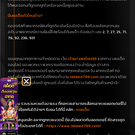
ได้พบเจอคนที่ถูกอกถูกใจหรือเจอเนื้อคู่ของท่าน
มีเลขเด็ดตัวไหนบ้าง?
ถอดรหัส
คำพยากรณ์
ฝันที่
ถูกต้อง
ใน
เรื่อง
ใด
บ้าง
สื่อ
ถึง
เลข
โชคลาภ
เลข
อะไร
มา
พยากรณ์
ความฝัน
นี้
ไป
พร้อม
ได้
เลยจ๊า
ดังเช่นว่า
เลข
2, 7, 27, 25, 71,
76, 92, 236, 931
ขอบคุณมาก
ทุกๆ
การตำหนิ
ด
ตาม
เว็บ
เจ้าแม่
แพร
ไหม
99
แจก
ทาง
เลขเด็ด
ออนไลน์
ของ
พวกเรา
พวกเรา
ขอ
ข้อตกลง
ว่า
จะ
นำ
ข้อมูล
ข่าวสาร
ลอตเตอรี่
ทาง
ลอตเตอรี่
แม่น
ๆ
มา
ฝาก
ทุกคน
ใน
แต่ละวัน
ฝาก
กด
ไลค์
กด
แชร์
เพื่อ
เป็นอันมาก
หัวใจ
ให้
คณะทำงาน
lekded789.com
ของ
พวกเรา
ด้วย
นะคะ
ขอให้
ทุกคน
โชคดี
ถูกเบอร์
มั่งคั่ง
โชค
ได้
รางวัล
ใหญ่
กัน
ถ้วนหน้า
จ้ะ
ติดตาม รวบรวมหวยดังมาแรง ที่คอหวยสามารถเลือกเอาหวยลอตเตอรี่ไป
ใช้เสี่ยงโชคกันได้ง่ายๆ รับชม ได้ที่นี่ คลิก :
หวยเด็ด
ผู้สนับสนุนหลัก อยากถูกหวยงวดนี้ ต้องไม่พลาดกับลอตเตอรี่ คัดสรรชุด
เลขดังทั่วประเทศ ได้ที่ :
https://www.lekded789.com/