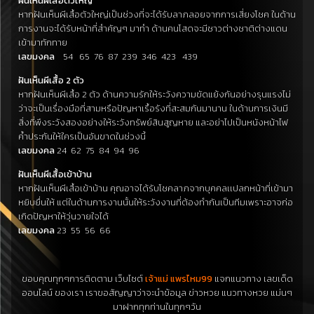
ฝันเห็นผีเสื้อตัวใหญ่
หากฝันเห็นผีเสื้อตัวใหญ่เป็นช่วงที่จะได้รับลาภลอยจากการเสี่ยงโชค ในด้าน
การงานจะได้รับหน้าที่สำคัญๆ มาทำ ด้านคนโสดจะมีชาวต่างชาติต่างแดน
เข้ามาทักทาย
เลขมงคล
54 65 76 87 239 346 423 439
ฝันเห็นผีเสื้อ 2 ตัว
หากฝันเห็นผีเสื้อ 2 ตัว ด้านความรักให้ระวังความขัดแย้งกันอย่างรุนแรงไม่
ว่าจะเป็นเรื่องมือที่สามหรือปัญหาเรื้อรังที่สะสมกันมานาน ในด้านการเงินมี
สิ่งที่พึงระวังสองอย่างให้ระวังทรัพย์สินสูญหาย และอย่าไปเป็นหนังหน้าไฟ
ค้ำประกันให้ใครเป็นอันขาดในช่วงนี้
เลขมงคล
24 62 75 84 94 96
ฝันเห็นผีเสื้อเข้าบ้าน
หากฝันเห็นผีเสื้อเข้าบ้าน คุณอาจได้รับโชคลาภจากบุคคลเเปลกหน้าที่เข้ามา
หยิบยื่นให้ แต่ในด้านการงานนั้นให้ระวังงานที่ต้องทำกันเป็นทีมเพราะอาจก่อ
เกิดปัญหาให้วุ่นวายใจได้
เลขมงคล
23 55 56 66
ขอบคุณทุกๆการติดตาม เว็บไซต์
เจ้าแม่ แพรไหม99
แจกแนวทาง เลขเด็ด
ออนไลน์ ของเรา เราขอสัญญาว่าจะนำข้อมูล ข่าวหวย แนวทางหวย แม่นๆ
มาฝากทุกท่านในทุกๆวัน