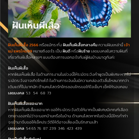
ฝันเห็นผีเสื้อ 2566
หรือแม้กระทั่ง
ฝันเห็นผีเสื้อกลางคืน
ความฝันเหล่านี้
เจ้า
แม่ แพรไหม99
หมายถึงอะไร เป็น
ฝันดี
หรือ
ฝันร้าย
เลขมงคลในความฝันที่
เกี่ยวกับผีเสื้อหลายๆ แบบต้องการบอกอะไรกับผู้ฝันบ้างมาดูกันค่ะ
ฝันเห็นผีเสื้อ
หากฝันเห็นผีเสื้อ ในด้านการงานในช่วงนี้ให้ระมัดระวังคำพูดเป็นพิเศษ หากไม่
ระมัดระวังอาจเกิดโทษได้ ในด้านการเงินนั้นมีความคล่องตัวลื่นไหลมากกว่า
เดิมแต่ก็ไม่มากนัก ด้านคนโสดรักใครชอบใครขอให้ใจเย็นๆ เช็คให้รอบคอบ
เลขมงคล
53 54 68 73
ฝันเห็นผีเสื้อเยอะมาก
หากฝันเห็นผีเสื้อเยอะมาก ขอให้ระมัดระวังตัวให้มากเป็นพิเศษมีเกณฑ์เลือด
ตกยางออกไม่ว่าจะนอกบ้านหรือในบ้าน ด้านคนโสดหากในช่วงนี้มีใครทำท่า
จะเข้ามาจีบขอให้เช็คประวัติให้ดีอาจเสี่ยงเป็นรักสามเส้า
เลขมงคล
54 65 76 87 239 346 423 439