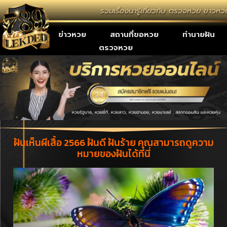
รวมเรื่องน่ารู้เกี่ยวกับ ตรวจหวย ข่าวห
เลขเด็ด
ข่าวหวย
สถานที่ขอหวย
ทำนายฝัน
ตรวจหวย
ฝันเห็นผีเสื้อ 2566 ฝันดี ฝันร้าย คุณสามารถดูความ
หมายของฝันได้ที่นี่