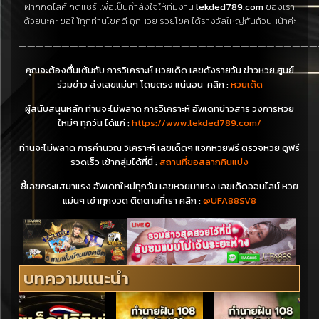
ฝากกดไลค์ กดแชร์ เพื่อเป็นกำลังใจให้ทีมงาน
lekded789.com
ของเรา
ด้วยนะคะ ขอให้ทุกท่านโชคดี ถูกหวย รวยโชค ได้รางวัลใหญ่กันถ้วนหน้าค่ะ
———————————————————————————————————
คุณจะต้องตื่นเต้นกับ การวิเคราะห์ หวยเด็ด เลขดังรายวัน ข่าวหวย ศูนย์
ร่วมข่าว ส่งเลขแม่นๆ โดยตรง แน่นอน คลิก :
หวยเด็ด
ผู้สนับสนุนหลัก ท่านจะไม่พลาด การวิเคราะห์ อัพเดทข่าวสาร วงการหวย
ใหม่ๆ ทุกวัน ได้แก่ :
https://www.lekded789.com/
ท่านจะไม่พลาด การคำนวณ วิเคราะห์ เลขเด็ดๆ แจกหวยฟรี ตรวจหวย ดูฟรี
รวดเร็ว เข้ากลุ่มได้ที่นี่ :
สถานที่ขอสลากกินแบ่ง
ชี้เลขกระแสมาแรง อัพเดทใหม่ทุกวัน เลขหวยมาแรง เลขเด็ดออนไลน์ หวย
แม่นๆ เข้าทุกงวด ติดตามที่เรา คลิก :
@UFA88SV8
บทความแนะนำ