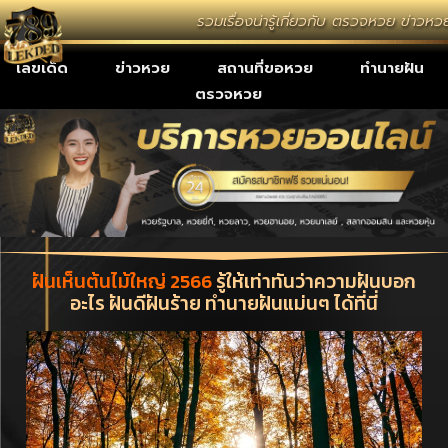
รวมเรื่องน่ารู้เกี่ยวกับ ตรวจหวย ข่าวห
เลขเด็ด
ข่าวหวย
สถานที่ขอหวย
ทำนายฝัน
ตรวจหวย
ฝันเห็นต้นไม้ใหญ่ 2566
รู้ให้เท่าทันว่าความฝันบอก
อะไร ฝันดีฝันร้าย ทำนายฝันแม่นๆ ได้ที่นี่