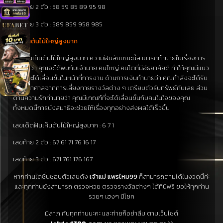
เลขท้าย 2 ตัว : 58 59 85 89 95 98
เลขท้าย 3 ตัว : 589 859 958 985
ฝันเห็นต้นไม้ใหญ่สูงมาก
หากฝันเห็นต้นไม้ใหญ่สูงมาก ความฝันลักษณะนี้สามารถทำนายในเรื่องการ
งานได้ว่า คุณจะได้พบกับเจ้านาย คนใหญ่ คนโตที่มีอัธยาศัยดี ทำให้คุณมีแนว
โน้มที่จะได้เลื่อนขั้นในหน้าที่การงาน ด้านการเงินทำนายว่า คุณกำลังจะได้รับ
โชคมหาศาลจากการเสี่ยงทายรางวัลต่าง ๆ เตรียมตัวรับทรัพย์กันเลย ส่วน
ด้านความรักทำนายว่า คุณมีเกณฑ์ที่จะได้เลื่อนขั้นกับคนในใจของคุณ
ทั้งหมดนี้การนั่งสมาธิจะช่วยให้เรื่องทุกอย่างส่งผลได้เร็วขึ้น
เลขเด็ดฝันเห็นต้นไม้ใหญ่สูงมาก : 6 7 1
เลขท้าย 2 ตัว : 67 61 71 76 16 17
เลขท้าย 3 ตัว : 671 761 176 167
หากท่านใดชื่นชอบตัวเลขดัง
เจ้าแม่ แพรไหม99
ก็สามารถตามได้ในงวดนี้ค่ะ
และทุกท่านยังสามารถ ตรวจหวย ตรวจรางวัลต่างๆ ได้ที่นี่ฟรี ขอให้ทุกท่าน
รวยๆ เฮงๆ มีโชค
มีลาภ กันทุกท่านนะคะ และท่ายก็อย่าลืม ตามเว็บไซต์