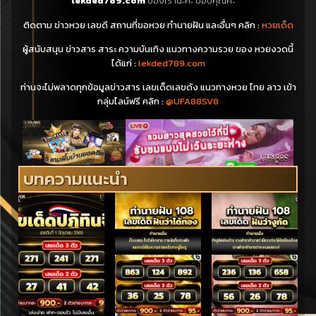
lekded789.com
ของเรานะคะ ขอบคุณค่ะ ^^
ติดตาม ข่าวหวย เลขดี สถานที่ขอหวย ทำนายฝัน และอื่นๆ คลิก :
หวยเด็ด
ผู้สนับสนุน ข่าวสาร สาระ ความบันเทิง แนวทางความรวย ของ หวยงวดนี้
ได้แก่ :
lekded789.com
ท่านจะไม่พลาดทุกข้อมูลข่าวสาร เลขเด็ดเลขดัง แนวทางหวย ไทย ลาว เข้า
กลุ่มไลน์ฟรี คลิก :
@UFA88SV8
บทความแนะนำ