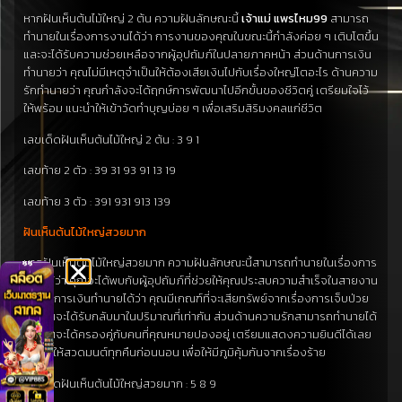
หากฝันเห็นต้นไม้ใหญ่ 2 ต้น ความฝันลักษณะนี้
เจ้าแม่ แพรไหม99
สามารถ
ทำนายในเรื่องการงานได้ว่า การงานของคุณในขณะนี้กำลังค่อย ๆ เติบโตขึ้น
และจะได้รับความช่วยเหลือจากผู้อุปถัมภ์ในปลายภาคหน้า ส่วนด้านการเงิน
ทำนายว่า คุณไม่มีเหตุจำเป็นให้ต้องเสียเงินไปกับเรื่องใหญ่โตอะไร ด้านความ
รักทำนายว่า คุณกำลังจะได้ฤกษ์การพัฒนาไปอีกขั้นของชีวิตคู่ เตรียมใจไว้
ให้พร้อม แนะนำให้เข้าวัดทำบุญบ่อย ๆ เพื่อเสริมสิริมงคลแก่ชีวิต
เลขเด็ดฝันเห็นต้นไม้ใหญ่ 2 ต้น : 3 9 1
เลขท้าย 2 ตัว : 39 31 93 91 13 19
เลขท้าย 3 ตัว : 391 931 913 139
ฝันเห็นต้นไม้ใหญ่สวยมาก
หากฝันเห็นต้นไม้ใหญ่สวยมาก ความฝันลักษณะนี้สามารถทำนายในเรื่องการ
งานได้ว่า คุณจะได้พบกับผู้อุปถัมภ์ที่ช่วยให้คุณประสบความสำเร็จในสายงาน
นี้ ด้านการเงินทำนายได้ว่า คุณมีเกณฑ์ที่จะเสียทรัพย์จากเรื่องการเจ็บป่วย
แต่คุณจะได้รับกลับมาในปริมาณที่เท่ากัน ส่วนด้านความรักสามารถทำนายได้
ว่า คุณจะได้ครองคู่กับคนที่คุณหมายปองอยู่ เตรียมแสดงความยินดีได้เลย
แนะนำให้สวดมนต์ทุกคืนก่อนนอน เพื่อให้มีภูมิคุ้มกันจากเรื่องร้าย
เลขเด็ดฝันเห็นต้นไม้ใหญ่สวยมาก : 5 8 9