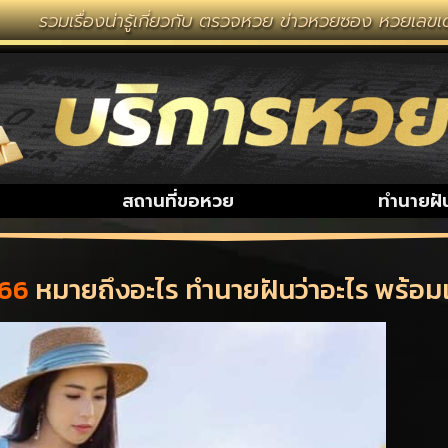
งน่ารู้เกี่ยวกับ ตรวจหวย ข่าวหวยซอง หวยเลขเด็ด งวดนี้ 
สถานที่ขอหวย
ทำนายฝั
566
หมายถึงอะไร ทำนายฝันว่าอะไร พร้อ