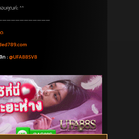
อบคุณค่ะ ^^
————————————
็ด
ded789.com
ลิก :
@UFA88SV8