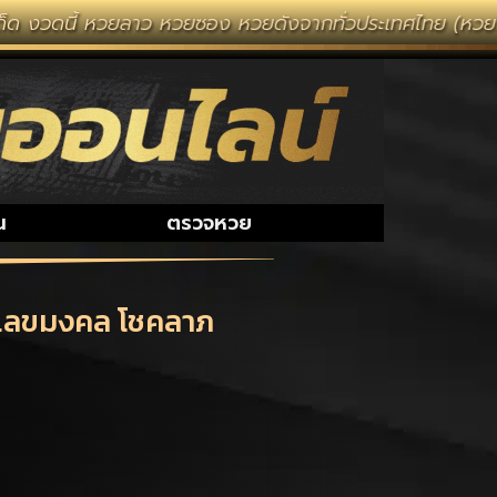
หวยลาว หวยซอง หวยดังจากทั่วประเทศไทย (หวยไทยรัฐ หวยแม่
น
ตรวจหวย
มเลขมงคล โชคลาภ