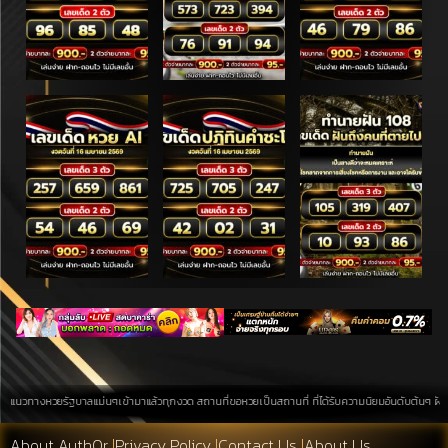
างหวยรัฐบาลแม่นๆเข้ามาแล้วทุกงวด สถานที่ขอหวยเป็นสถานที่ ที่ได้รับความนิยมอันดับต้นๆ ฝันเห็นสุสาน
About Auth0r
|
Privacy Policy
|
Contact Us
|
About Us