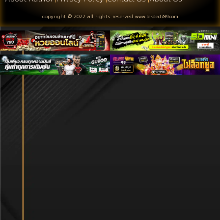
copyright © 2022 all rights reserved
www.lekded789.com