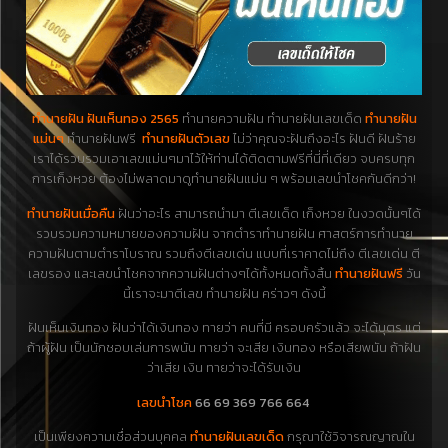
ทำนายฝัน ฝันเห็นทอง 2565
ทํานายความฝัน ทำนายฝันเลขเด็ด
ทำนายฝัน
แม่นๆ
ทำนายฝันฟรี
ทำนายฝันตัวเลข
ไม่ว่าคุณจะฝันถึงอะไร ฝันดี ฝันร้าย
เราได้รวบรวมเอาเลขแม่นๆมาไว้ให้ท่านได้ติดตามฟรีที่นี่ที่เดียว จบครบทุก
การเก็งหวย ต้องไม่พลาดมาดูทำนายฝันแม่น ๆ พร้อมเลขนำโชคกันดีกว่า!
ทำนายฝันเมื่อคืน
ฝันว่าอะไร สามารถนำมา ตีเลขเด็ด เก็งหวย ในงวดนั้นๆได้
รวบรวมความหมายของความฝัน จากตำราทำนายฝัน ศาสตร์การทำนาย
ความฝันตามตำราโบราณ รวมถึงตีเลขเด่น แบบที่เราคาดไม่ถึง ตีเลขเด่น ตี
เลขรอง และเลขนำโชคจากความฝันต่างๆได้ทั้งหมดทั้งสิ้น
ทำนายฝันฟรี
วัน
นี้เราจะมาตีเลข ทำนายฝัน คร่าวๆ ดังนี้
ฝันเห็นเงินทอง ฝันว่าได้เงินทอง ทายว่า คนที่มี ครอบครัวแล้ว จะได้บุตร แต่
ถ้าผู้ฝัน เป็นนักชอบเล่นการพนัน ทายว่า จะเสีย เงินทอง หรือเสียพนัน ถ้าฝัน
ว่าเสีย เงิน ทายว่าจะได้รับเงิน
เลขนำโชค
66 69 369 766 664
เป็นเพียงความเชื่อส่วนบุคคล
ทำนายฝันเลขเด็ด
กรุณาใช้วิจารณญาณใน