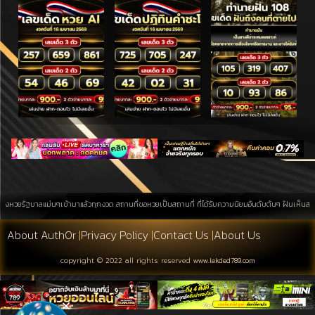
รัฐบาลแม่นๆเข้ามาแล้วทุกงวด สถานที่ขอหวยเป็นสถานที่ ที่ได้รับความนิยมอันดับต้นๆ ฝันเห็นสุสาน การค
About Auth0r
|
Privacy Policy
|
Contact Us
|
About Us
copyright © 2022 all rights reserved
www.lekded789.com