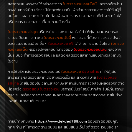
สลากกินแบ่งรางวัลได้อย่างสะดวก
ใบตรวจหวย ออนไลน์
และรวดเร็วผ่าน
ทางอินเทอร์เน็ต บริการนี้มักถูกพัฒนาขึ้นเพื่ออำนวยความสะดวกให้กับผู้ที่
สนใจตรวจสลากหวยโดยไม่ต้องพึ่งพาการตรวจจากสถานที่ต่าง ๆ หรือใช้
บริการตรวจจากสถานที่ขายหวยท้องถิ่น
ใบตรวจหวย ล่าสุด
บริการใบตรวจหวยออนไลน์ทำให้ผู้เล่นสามารถกรอก
รายละเอียดต่าง ๆ เช่น
ใบตรวจหวย วันนี้
หมายเลขที่ต้องการตรวจ ประจำ
งวด และรายละเอียดอื่น ๆ
ใบตรวจหวย ฟรี
ได้ง่ายดายผ่านเว็บไซต์
ใบตรวจ
หวย เลขเด็ด
หรือแอปพลิเคชันที่เกี่ยวข้อง
ใบตรวจหวยออนไลน์
หลังจาก
นั้นระบบจะทำการตรวจสอบและแสดงผลตรวจสลากกินแบ่งรางวัลให้กับผู้
ใช้งาน
การใช้บริการใบตรวจหวยออนไลน์
ใบตรวจหวย
รัฐบาลไทย
ทำให้ผู้เล่น
สามารถรู้ผลตรวจสลากได้อย่างรวดเร็ว และสะดวกสบาย
ใบตรวจหวย
รัฐบาล
โดยไม่ต้องใช้เวลาและความพยายามในการตรวจสอบผลตรวจที่ต่าง
บ่อยครั้ง
ตรวจสอบ ใบตรวจหวย
บริการนี้มีประโยชน์มากสำหรับผู้ที่มีสถานะ
ต่าง ๆ และต้องการตรวจสอบผลตรวจสลากหวยอย่างสะดวกสบายในช่วง
เวลาที่เหมาะสมกับตนเอง
ท้ายนี้ทางทีมงาน
https://www.lekded789.com
ของเรา ขอขอบคุณ
ทุกๆ ท่าน ที่ให้การติดตาม รับชม
และสนับสนุน เว็บไซต์ตรวจหวยของเรา