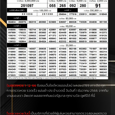
ใบตรวจหวย 1-12-66
รับชมเว็บไซต์หวยออนไลน์ lekded789 เกาะติด ทุก
การตรวจหวย รวดเร็ว แม่นยำ ประจำงวดนี้ วันวันที่ 1 ธันวาคม 2566 จากทีม
งานของเรา อัพเดท ผลสลากกินแบ่งรัฐบาล ทุกรางวัล ดูฟรีได้ ที่นี่
ใบตรวจหวยวันนี้
เป็นบริการที่ช่วยให้ผู้เล่นหวยสามารถตรวจสอบผลตรวจ