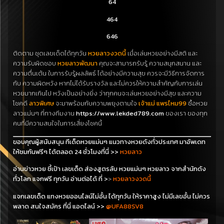
64
464
646
ติดตาม ชุดเลขเด็ดได้ทุกวัน
หวยลาวงวดนี้
เมื่อเล่นหวยอย่างมีสติ และ
ความรับผิดชอบ
หวยลาวพัฒนา
คุณจะสามารถรับรู้ ความสนุกสนาน และ
ความตื่นเต้น ในการรับรู้ผลลัพธ์ ได้อย่างมีความสุข ควรจะมีวิธีการจัดการ
กับ ความผิดหวัง หากไม่ได้รับรางวัล และไม่ควรให้ความสำคัญกับการเล่น
หวยมากเกินไป หวังเป็นอย่างยิ่ง ว่าทุกคนจะเล่นหวยอย่างมีสุข และความ
โชคดี
ลาวพิเศษ
จะมาพร้อมกับความพยุงตามใจ
เจ้าแม่ แพรไหม99
ซื้อหวย
ลาวแม่นๆ ที่ทางทีมงาน
https://www.lekded789.com
ของเรา ของทุก
คนที่มีความสนใจในการเสี่ยงโชคนี้
ขอบคุณผู้สนับสนุน ทีเด็ดหวยแม่นๆ แนวทางหวยดังทั่วประเทศ มาอัพเดท
ให้ชมกันฟรีๆ ได้ตลอด 24 ชั่วโมงที่นี่ >>
หวยลาว
อ่านข่าวหวย ชี้เป้า เลขเด็ด ส่องสูตรลับ หวยแม่นๆ หวยลาว จากสำนักดัง
ทั่วโลก แจกฟรี ทุกวัน อ่านต่อได้ ที่ >
>
หวยลาวงวดนี้
แจกเลขเด็ด แทงหวยออนไลน์ไม่อั้น ได้ทุกวัน ให้ราคาสูง ไม่มีเลขอั้น ไม่ควร
พลาด สนใจสมัคร ที่นี่ แอดไลน์ >>
@UFA88SV8