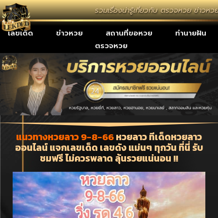
รวมเรื่องน่ารู้เกี่ยวกับ ตรวจหวย ข่าวห
เลขเด็ด
ข่าวหวย
สถานที่ขอหวย
ทำนายฝัน
ตรวจหวย
แนวทางหวยลาว 9-8-66
หวยลาว ทีเด็ดหวยลาว
ออนไลน์ แจกเลขเด็ด เลขดัง แม่นๆ ทุกวัน ที่นี่ รับ
ชมฟรี ไม่ควรพลาด ลุ้นรวยแน่นอน !!