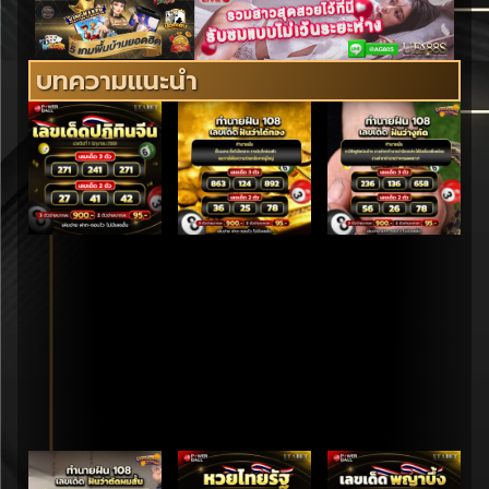
บทความแนะนำ