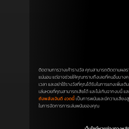
ติดตามการวางเค้ารางวัล คุณสามารถติดตามผลรางวัลท
แน่นอน แต่อาจช่วยให้คุณทราบถึงเลขที่คนอื่นบางคร
เวลา และอย่าใช้รางวัลที่คุณได้รับในการแทงเพิ่มเ
เล่นหวยที่คุณสามารถเสียได้ และไม่เกินจากงบนี้ 
ถังพลังเงินดี งวดนี้
เป็นการพนันและมีความเสี่ยงส
ในการจัดการการเล่นพนันของคุณ
เว็บไซต์หวยช่องทางหลัก 