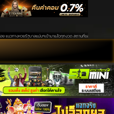
ลแม่นๆเข้ามาแล้วทุกงวด สถานที่ขอหวยเป็นสถานที่ ที่ได้รับความนิยมอันดั