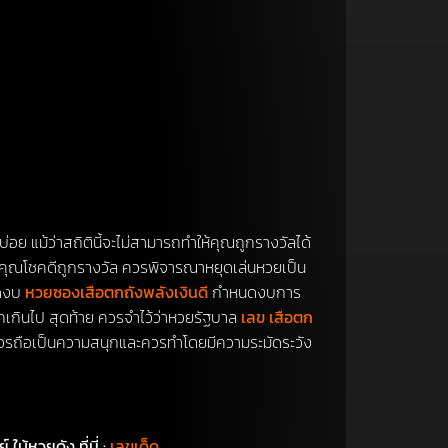
ย แม้ว่าสถิตินี้จะไม่สามารถทำให้คุณถูกรางวัลได้
ากคุณโชคดีถูกรางวัล ควรพิจารณาหยุดเล่นหวยเป็น
ัดงบ
หวยซองเสือตกถังพลังเงินดี
กำหนดงบการ
กเกินไป สุดท้าย ควรจำไว้ว่าหวยรัฐบาล
เลข เสือตก
ยควรถือเป็นความสนุกและควรทำโดยมีความระมัดระวัง
บ้หวยดัง ที่นี่ :
เลขเด็ด