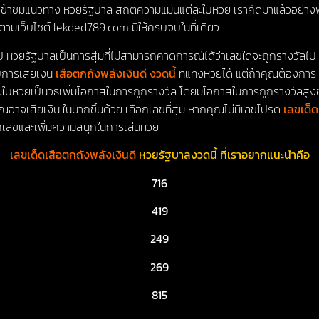
ข้าชมแนวทาง หวยรัฐบาล สถิติความแม่นแต่ละใบหวย เราคัดมาแล้วอย่างพิถีพิถ
ดตามเว็บไซต์ lekded789.com มีให้ครบจบในที่เดียว
ไป หวยรัฐบาลเป็นการสุ่มที่ไม่สามารถคาดการณ์ได้ว่าเลขใดจะถูกรางวัลไป
ับการเสียเงิน
เสือตกถังพลังเงินดี งวดนี้
ที่แทงหวยได้ แต่ถ้าคุณต้องกา
ใบหวยเป็นวิธีเพิ่มโอกาสในการถูกรางวัล โดยมีโอกาสในการถูกรางวัลสูงขึ้
อาจเสียเงิน ในมากขึ้นด้วย เลือกเลขที่สุ่ม หากคุณไม่มีเลขโปรด
เลขเด็ด
ลือกเลขและเพิ่มความสนุกในการเล่นหวย
เลขเด็ดเสือตกถังพลังเงินดี
หวยรัฐบาลงวดนี้
ที่เราอยากแนะนำคือ
716
419
249
269
815