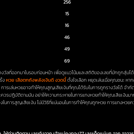
256
15
16
46
49
69
ี่ออกมาในรอบก่อนหน้า เพื่อดูแนวโน้มและสถิติของเลขที่มักถูกสุ่มได้บ่อ
ั้ง
หวย เสือตกถังพลังเงินดี งวดนี้
ตั้งใจเลือก หยุดเล่นเมื่อคุณชนะ ห
ติม การเล่นหวยอาจทำให้คุณสูญเสียเงินที่คุณได้รับในการถูกรางวัลได้ จำก
และควรปฏิบัติตามมัน อย่าให้ความกระหายในการแทงหวยทำให้คุณเสียเงินมา
ูงในการสูญเสียเงิน ไม่มีวิธีที่แน่นอนในการทำให้คุณถูกหวย การแทงหว
ให้ท่านติดตาม เลขดังจาก เจ้าแม่ถุงทอง77 เลขเด็ดแม่นๆ จาก อาจารย์ ใ