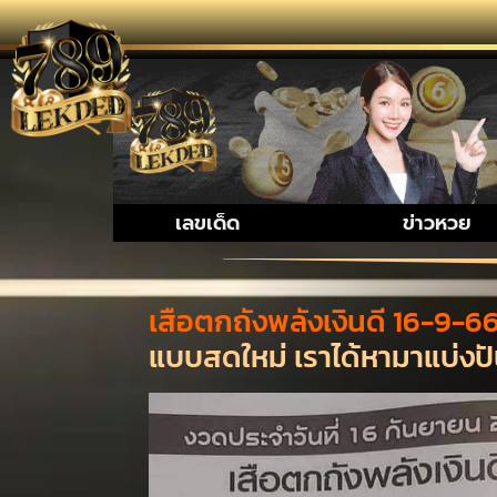
รวมเรื่องน่าร
เลขเด็ด
ข่าวหวย
เสือตกถังพลังเงินดี 16-9-6
แบบสดใหม่ เราได้หามาแบ่งปัน ใ