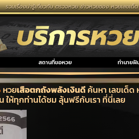
ู้เกี่ยวกับ ตรวจหวย ข่าวหวยซอง หวยเลขเด็ด งวดนี้ หวยลา
สถานที่ขอหวย
ทำนายฝั
6
หวย
เสือตกถังพลังเงินดี
ค้นหา เลขเด็ด
ห้ทุกท่านได้ชม ลุ้นฟรีกับเรา ที่นี่เลย