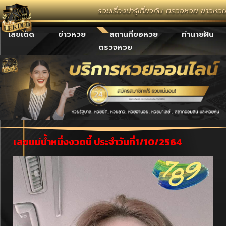
รวมเรื่องน่ารู้เกี่ยวกับ ตรวจหวย ข่าวห
เลขเด็ด
ข่าวหวย
สถานที่ขอหวย
ทำนายฝัน
ตรวจหวย
เลขแม่น้ำหนึ่งงวดนี้ ประจำวันที่1/10/2564