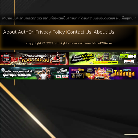
ม่นๆเข้ามาแล้วทุกงวด สถานที่ขอหวยเป็นสถานที่ ที่ได้รับความนิยมอันดับต้นๆ ฝันเห็นสุสาน การค้นหาบนพ
About Auth0r
|
Privacy Policy
|
Contact Us
|
About Us
copyright © 2022 all rights reserved
www.lekded789.com