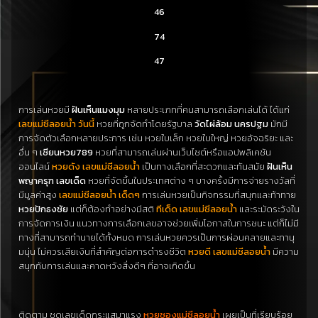
46
74
47
การเล่นหวยมี
ฝันเห็นแมงมุม
หลายประเภทที่คนสามารถเลือกเล่นได้ ได้แก่
เลขแม่ชีลอยน้ำ วันนี้
หวยที่ถูกจัดทำโดยรัฐบาล
วัดไผ่ล้อม นครปฐม
มักมี
การจัดตัวเลือกหลายประการ เช่น หวยใบเล็ก หวยใบใหญ่ หวยอัจฉริยะ และ
อื่น ๆ
เซียนหวย789
หวยที่สามารถเล่นผ่านเว็บไซต์หรือแอปพลิเคชัน
ออนไลน์
หวยดัง เลขแม่ชีลอยน้ำ
เป็นทางเลือกที่สะดวกและทันสมัย
ฝันเห็น
พญาครุฑ เลขเด็ด
หวยที่จัดขึ้นในประเทศต่าง ๆ บางครั้งมีการจ่ายรางวัลที่
มีมูลค่าสูง
เลขแม่ชีลอยน้ำ เด็ดๆ
การเล่นหวยเป็นกิจกรรมที่สนุกและท้าทาย
หวยปักธงชัย
แต่ก็ต้องทำอย่างมีสติ
ทีเด็ด เลขแม่ชีลอยน้ำ
และระมัดระวังใน
การจัดการเงิน แนวทางการเลือกเลขอาจช่วยเพิ่มโอกาสในการชนะ แต่ก็ไม่มี
ทางที่สามารถทำนายได้ทั้งหมด การเล่นหวยควรเป็นการผ่อนคลายและทานุ
มนุ่น ไม่ควรเสียเงินที่สำคัญต่อการดำรงชีวิต
หวยดี เลขแม่ชีลอยน้ำ
มีความ
สนุกกับการเล่นและคาดหวังสิ่งดีๆ ที่อาจเกิดขึ้น
ติดตาม ชุดเลขเด็ดกระแสมาแรง
หวยซองแม่ชีลอยน้ำ
เผยเป็นที่เรียบร้อย