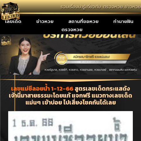
รวมเรื่องน่ารู้เกี่ยวกับ ตรวจหวย ข่าวห
เลขเด็ด
ข่าวหวย
สถานที่ขอหวย
ทำนายฝัน
ตรวจหวย
เลขแม่ชีลอยน้ำ 1-12-66
สูตรเลขเด็ดกระแสดัง
เจ้านี่มาสายธรรมะโดยแท้ แจกฟรี แนวทางเลขเด็ด
แม่นๆ เข้าบ่อย ไปเสี่ยงโชคกันได้เลย