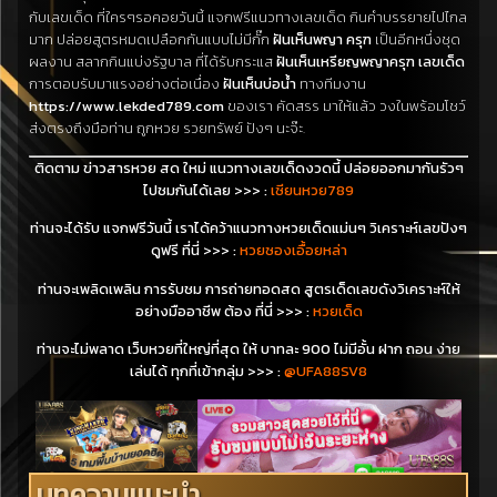
กับเลขเด็ด ที่ใครๆรอคอยวันนี้ แจกฟรีแนวทางเลขเด็ด กินคำบรรยายไปไกล
มาก ปล่อยสูตรหมดเปลือกกันแบบไม่มีกั๊ก
ฝันเห็นพญา ครุฑ
เป็นอีกหนึ่งชุด
ผลงาน สลากกินแบ่งรัฐบาล ที่ได้รับกระแส
ฝันเห็นเหรียญพญาครุฑ เลขเด็ด
การตอบรับมาแรงอย่างต่อเนื่อง
ฝันเห็นบ่อน้ำ
ทางทีมงาน
https://www.lekded789.com
ของเรา คัดสรร มาให้แล้ว วงในพร้อมโชว์
ส่งตรงถึงมือท่าน
ถูกหวย รวยทรัพย์ ปังๆ นะจ๊ะ.
ติดตาม ข่าวสารหวย สด ใหม่ แนวทางเลขเด็ดงวดนี้ ปล่อยออกมากันรัวๆ
ไปชมกันได้เลย
>>>
:
เซียนหวย789
ท่าน
จะ
ได้รับ แจกฟรีวันนี้ เราได้คว้าแนวทางหวยเด็ดแม่นๆ วิเคราะห์เลขปังๆ
ดูฟรี ที่นี่ >>>
:
หวยซองเอื้อยหล่า
ท่าน
จะ
เพลิดเพลิน การรับชม การถ่ายทอดสด สูตรเด็ดเลขดังวิเคราะห์ให้
อย่างมืออาชีพ ต้อง ที่นี่ >>>
:
หวยเด็ด
ท่านจะไม่พลาด เว็บหวยที่ใหญ่ที่สุด ให้ บาทละ 900 ไม่มีอั้น ฝาก ถอน ง่าย
เล่นได้ ทุกที่เข้ากลุ่ม
>>>
:
@UFA88SV8
บทความแนะนำ