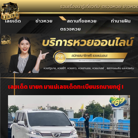
รวมเรื่องน่ารู้เกี่ยวกับ ตรวจหวย ข่าว
เลขเด็ด
ข่าวหวย
สถานที่ขอหวย
ทำนายฝัน
ตรวจหวย
เลขเด็ด นายก มาแน่เลขเด็ดทะเบียนรถนายกตู่ !