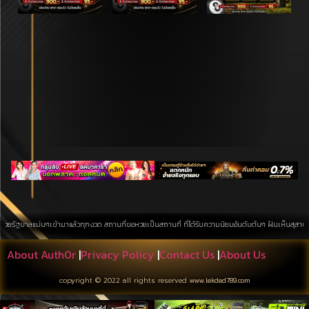
บาลแม่นๆเข้ามาแล้วทุกงวด สถานที่ขอหวยเป็นสถานที่ ที่ได้รับความนิยมอันดับต้นๆ ฝันเห็นสุสาน การค้นห
About Auth0r
|
Privacy Policy
|
Contact Us
|
About Us
copyright © 2022 all rights reserved
www.lekded789.com