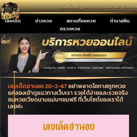
รวมเรื่องน่ารู้เกี่ยวกับ ตรวจหวย ข่าวห
เลขเด็ด
ข่าวหวย
สถานที่ขอหวย
ทำนายฝัน
ตรวจหวย
เลขเด็ดฮานอย 20-2-67
อย่าพลาดโอกาสถูกหวย
แค่ลองเข้าดูแนวทางเว็บเรา รวยได้ง่ายและรวยจริง
ชมหวยเวียดนามแม่นๆชมฟรี ที่เว็บไซต์ของเราได้
เลยค่ะ