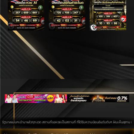
ม่นๆเข้ามาแล้วทุกงวด สถานที่ขอหวยเป็นสถานที่ ที่ได้รับความนิยมอันดับต้นๆ ฝันเห็นสุสาน การค้นหาบนพ