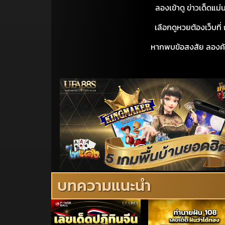
ลองเข้าดู ข่าวเด็ดแม่
เลือกดูหวยต้องเว็บที่ 
หากพบข้อสงสัย ลองค้
บทความแนะนำ