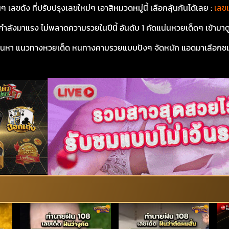
นๆ เลขดัง ที่ปรับปรุงเลขใหม่ๆ เอาสิหมวดหมู่นี้ เลือกลุ้นกันได้เลย :
เลขเ
กำลังมาแรง ไม่พลาดความรวยในปีนี้ อันดับ 1 คัดแน่นหวยเด็ดๆ เข้ามาดูได้ก
นหา แนวทางหวยเด็ด หนทางคามรวยแบบปังๆ จัดหนัก แอดมาเลือกชมก