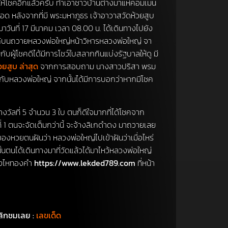
่ให้โชคอีกแล้วครับ ทำเอาชาวบ้านต่างมาแห่คอมเมน
อด หลังจากที่มี พระมหาภูธร เจ้าอาวาสวัดห้วยสูบ
มาวันที่ 17 มีนาคม เวลา 08.00 น. ได้เดินทางไปยัง
้แก้บนถวายหลวงพ่อใหญ่หน้าวิหารหลวงพ่อใหญ่ จา
ผู้โชคดีได้มีการโชว์ใบสลากกินแบ่งรัฐบาลให้ดู มี
วยสูบ ล่าสุด
จากการสอบถาม นางสาวปริสา พรม
าภกับหลวงพ่อใหญ่ จากนั้นได้มีการบอกว่าหากมีโชค
ัลที่ 5 จำนวน 3 ใบ ตนก็ดีใจมากที่ได้โชคจาก
ที่ 1 ตนจะจัดเต็มกว่านี้ จะจ้างลิเกดำดง มาถวายเลย
าของหวยตนฝันว่า หลวงพ่อใหญ่ไปเข้าฝันว่าเมื่อไหร่
นตนได้เดินทางมาที่วัดแล้วได้มาไหว้หลวงพ่อใหญ่
ล้วงไหทองคำ
https://www.lekded789.com
ที่หน้า
คลิกชมเลย :
เลขเด็ด