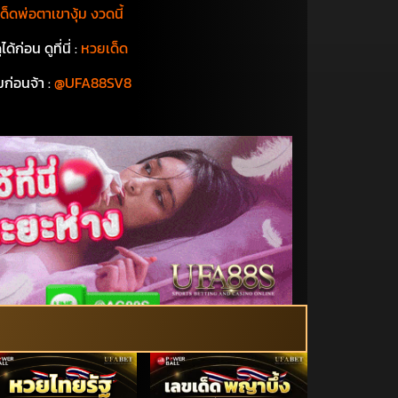
ด็ดพ่อตาเขางุ้ม งวดนี้
่อน ดูที่นี่ :
หวยเด็ด
่อนจ้า :
@UFA88SV8