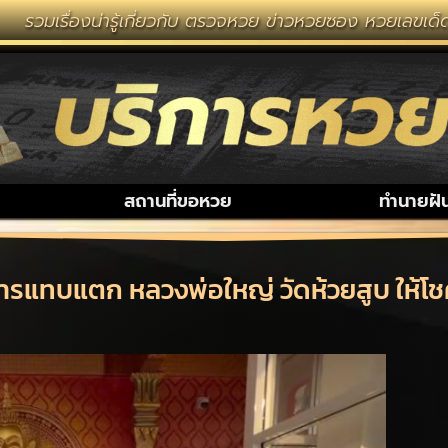
น่ารู้เกี่ยวกับ ตรวจหวย ข่าวหวยซอง หวยเลขเด็ด งวดนี้ หว
สถานที่ขอหวย
ทำนายฝั
ารแทบแตก หลวงพ่อใหญ่ วัดห้วยสูบ ให้โช