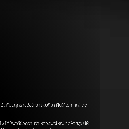
ว้แก้บนถูกรางวัลใหญ่ เผยที่มา ฝันให้โชคใหญ่ สุด
้วไง ได้โพสต์ข้อความว่า หลวงพ่อใหญ่ วัดห้วยสูบ ให้