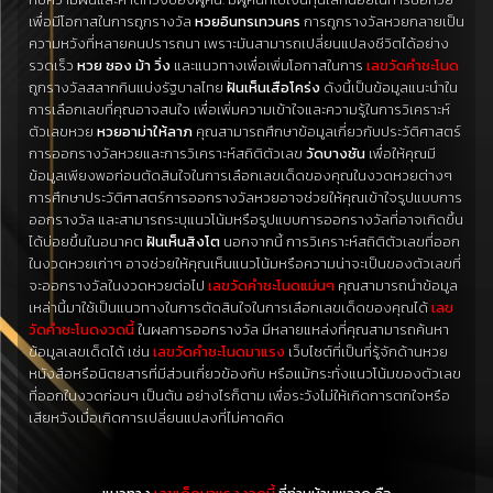
เพื่อมีโอกาสในการถูกรางวัล
หวยอินทรเทวนคร
การถูกรางวัลหวยกลายเป็น
ความหวังที่หลายคนปรารถนา เพราะมันสามารถเปลี่ยนแปลงชีวิตได้อย่าง
รวดเร็ว
หวย ซอง ม้า วิ่ง
และแนวทางเพื่อเพิ่มโอกาสในการ
เลขวัดคำชะโนด
ถูกรางวัลสลากกินแบ่งรัฐบาลไทย
ฝันเห็นเสือโคร่ง
ดังนี้เป็นข้อมูลแนะนำใน
การเลือกเลขที่คุณอาจสนใจ เพื่อเพิ่มความเข้าใจและความรู้ในการวิเคราะห์
ตัวเลขหวย
หวยอาม่าให้ลาภ
คุณสามารถศึกษาข้อมูลเกี่ยวกับประวัติศาสตร์
การออกรางวัลหวยและการวิเคราะห์สถิติตัวเลข
วัดบางชัน
เพื่อให้คุณมี
ข้อมูลเพียงพอก่อนตัดสินใจในการเลือกเลขเด็ดของคุณในงวดหวยต่างๆ
การศึกษาประวัติศาสตร์การออกรางวัลหวยอาจช่วยให้คุณเข้าใจรูปแบบการ
ออกรางวัล และสามารถระบุแนวโน้มหรือรูปแบบการออกรางวัลที่อาจเกิดขึ้น
ได้บ่อยขึ้นในอนาคต
ฝันเห็นสิงโต
นอกจากนี้ การวิเคราะห์สถิติตัวเลขที่ออก
ในงวดหวยเก่าๆ อาจช่วยให้คุณเห็นแนวโน้มหรือความน่าจะเป็นของตัวเลขที่
จะออกรางวัลในงวดหวยต่อไป
เลขวัดคำชะโนดแม่นๆ
คุณสามารถนำข้อมูล
เหล่านี้มาใช้เป็นแนวทางในการตัดสินใจในการเลือกเลขเด็ดของคุณได้
เลข
วัดคำชะโนดงวดนี้
ในผลการออกรางวัล มีหลายแหล่งที่คุณสามารถค้นหา
ข้อมูลเลขเด็ดได้ เช่น
เลขวัดคำชะโนดมาแรง
เว็บไซต์ที่เป็นที่รู้จักด้านหวย
หนังสือหรือนิตยสารที่มีส่วนเกี่ยวข้องกับ
หรือแม้กระทั่งแนวโน้มของตัวเลข
ที่ออกในงวดก่อนๆ เป็นต้น อย่างไรก็ตาม เพื่อระวังไม่ให้เกิดการตกใจหรือ
เสียหวังเมื่อเกิดการเปลี่ยนแปลงที่ไม่คาดคิด