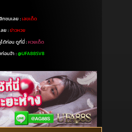
คลิกชมเลย :
เลขเด็ด
้เลย :
ข่าวหวย
่อน ดูที่นี่ :
หวยเด็ด
่อนจ้า :
@UFA88SV8