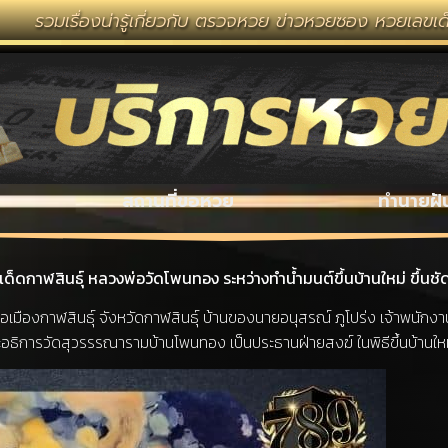
องน่ารู้เกี่ยวกับ ตรวจหวย ข่าวหวยซอง หวยเลขเด็ด งวดนี้ 
สถานที่ขอหวย
ทำนายฝั
เด็ดกาฬสินธุ์ หลวงพ่อวัดโพนทอง ระหว่างทำน้ำมนต์ขึ้นบ้านใหม่ ขึ้นชั
ำเภอเมืองกาฬสินธุ์ จังหวัดกาฬสินธุ์ บ้านของนายอนุสรณ์ ภูโปร่ง เจ้าพนั
ระอธิการวัดสุวรรรณารามบ้านโพนทอง เป็นประธานฝ่ายสงฆ์ ในพิธีขึ้นบ้านให