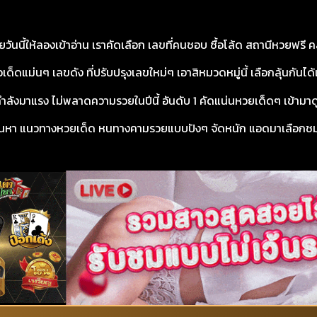
ันนี้ให้ลองเข้าอ่าน เราคัดเลือก เลขที่คนชอบ ซื้อโล้ด สถานีหวยฟรี 
วเด็ดแม่นๆ เลขดัง ที่ปรับปรุงเลขใหม่ๆ เอาสิหมวดหมู่นี้ เลือกลุ้นกันได
ำลังมาแรง ไม่พลาดความรวยในปีนี้ อันดับ 1 คัดแน่นหวยเด็ดๆ เข้ามาดูได้ก
นหา แนวทางหวยเด็ด หนทางคามรวยแบบปังๆ จัดหนัก แอดมาเลือกชมก