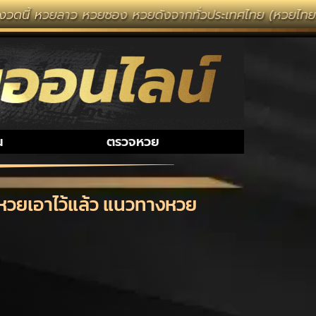
วยซอง หวยดังจากทั่วประเทศไทย (หวยไทยรัฐ หวยแม่จำเนียน)
น
ตรวจหวย
หวยเอาไว้แล้ว แนวทางหวย