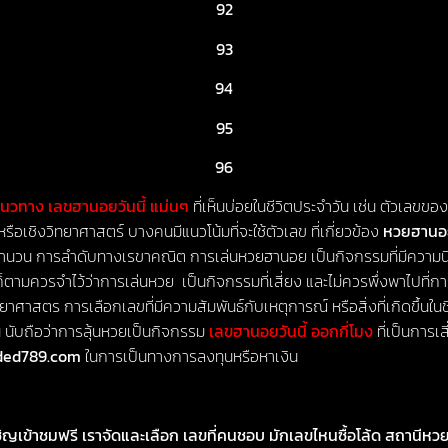
92
93
94
95
96
นวทาง เลขฮานอยวันนี้ แม่นๆ
ที่เห็นบ่อยในชีวิตประจำวัน เช่น ตัวเลขของ
ือเชิงวิทยาศาสตร์ บางคนมีแนวโน้มที่จะใช้ตัวเลข ที่เกี่ยวข้อง
หวยฮานอ
ีจำนวน การลำดับทางเรขาคณิต การเล่นหวยฮานอย เป็นกิจกรรมที่มีความ
ก็ตามควรจำไว้ว่าการเล่นหวย เป็นกิจกรรมที่เสี่ยง และไม่ควรพึ่งพาไปที่ก
ิทยาศาสตร
การเลือกเลขที่มีความสัมพันธ์กับเหตุการณ์ หรือสิ่งที่เกิดขึ
น นับถือว่าการลุ้นหวยเป็นกิจกรรม
เลขฮานอยวันนี้ ออกกี่โมง
ที่เป็นการเส
kded789.com
ในการเป็นทางการลงทุนหรือหาเงิน
ิญเข้าชมฟรี เราจัดและเลือก เลขที่คนชอบ มักเลขไหนซื้อโล้ด สถานีหว