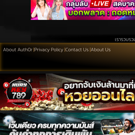
เรารวบรวมสิ่งที่เอื้อประโยชน์ให
About Auth0r
|
Privacy Policy
|
Contact Us
|
About Us