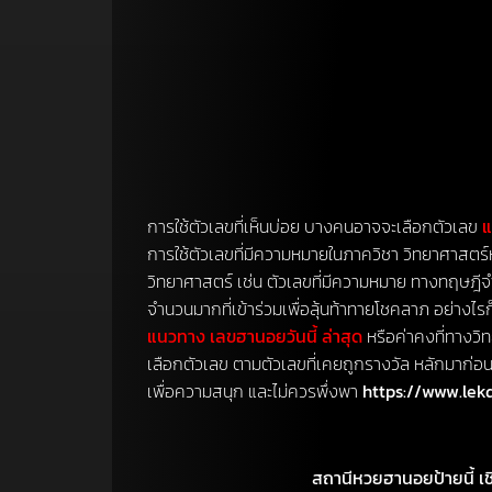
การใช้ตัวเลขที่เห็นบ่อย บางคนอาจจะเลือกตัวเลข
แ
การใช้ตัวเลขที่มีความหมายในภาควิชา วิทยาศาสตร์หร
วิทยาศาสตร์ เช่น ตัวเลขที่มีความหมาย ทางทฤษฎ
จำนวนมากที่เข้าร่วมเพื่อลุ้นท้าทายโชคลาภ อย่างไร
แนวทาง เลขฮานอยวันนี้ ล่าสุด
หรือค่าคงที่ทางว
เลือกตัวเลข ตามตัวเลขที่เคยถูกรางวัล หลักมาก่อ
เพื่อความสนุก และไม่ควรพึ่งพา
https://www.le
สถานีหวยฮานอยป้ายนี้ เช