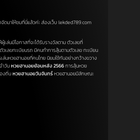
ัดมาให้ชมที่นี่แล้วค่ะ ส่องเว็บ lekded789.com
เล่นมีโอกาสที่จะได้รับรางวัลตาม ตัวเลขที่
มตัวเลขทะเบียนรถ มีคนทำการลุ้นตามตัวเลข ทะเบียน
การเล่นหวยฮานอยที่คนไทย นิยมใช้กันอย่างกว้างขวาง
ะจำวัน
หวยฮานอยย้อนหลัง 2566
การลุ้นหวย
องถิ่น
หวยฮานอยวันจันทร์
หวยฮานอยมีลักษณะ