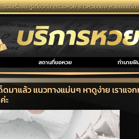
กี่ยวกับ ตรวจหวย ข่าวหวยซอง หวยเลขเด็ด งวดนี้ หวยลาว ห
สถานที่ขอหวย
ทำนายฝั
็ดมาแล้ว แนวทางแม่นๆ หาดูง่าย เราแจก
ค่ะ