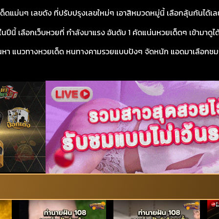
เด็ดแม่นๆ เลขดัง ที่ปรับปรุงเลขใหม่ๆ เอาสิหมวดหมู่นี้ เลือกลุ้นกันได้เล
ี้ เลือกเว็บหวยที่ กำลังมาแรง อันดับ 1 คัดแน่นหวยเด็ดๆ เข้ามาดูได้ก่อ
้นหา แนวทางหวยเด็ด หนทางคามรวยแบบปังๆ จัดหนัก แอดมาเลือกชมก