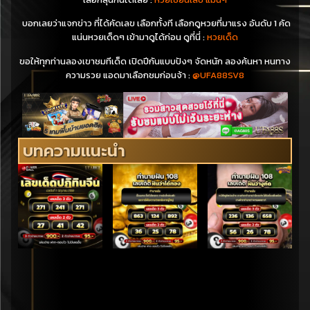
บอกเลยว่าแจกข่าว ที่ได้คัดเลข เลือกทั้งที เลือกดูหวยที่มาแรง อันดับ 1 คัด
แน่นหวยเด็ดๆ เข้ามาดูได้ก่อน ดูที่นี่ :
หวยเด็ด
ขอให้ทุกท่านลองเขาชมทีเด็ด เปิดปีกันแบบปังๆ จัดหนัก ลองค้นหา หนทาง
ความรวย แอดมาเลือกชมก่อนจ้า :
@UFA88SV8
บทความแนะนำ