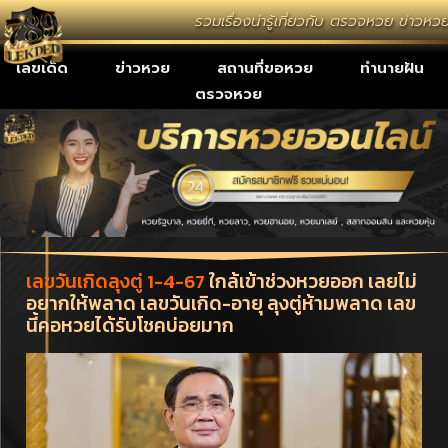
รวมเรื่องน่ารู้เกี่ยวกับ ตรวจหวย ข่าวห
เลขเด็ด
ข่าวหวย
สถานที่ขอหวย
ทำนายฝัน
ตรวจหวย
เลขวันเกิดลุงตู่ 1-4-67
ใกล้เข้าช่วงหวยออก เลยไม่
อยากให้พลาด เลขวันเกิด-อายุ ลุงตู่ห้ามพลาด เลข
นี้คอหวยได้รับโชคบ่อยมาก