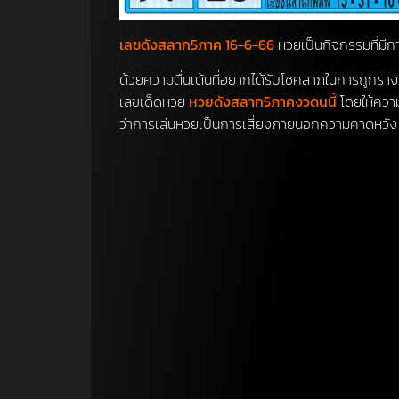
เลขดังสลาก5ภาค 16-6-66
หวยเป็นกิจกรรมที่มีการ
ด้วยความตื่นเต้นที่อยากได้รับโชคลาภในการถูกรา
เลขเด็ดหวย
หวยดังสลาก5ภาคงวดนนี้
โดยให้ความ
ว่าการเล่นหวยเป็นการเสี่ยงภายนอกความคาดหวั