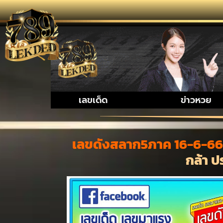
รวมเรื่องน่
เลขเด็ด
ข่าวหวย
เลขดังสลาก5ภาค 16-6-66
กล้า
ป