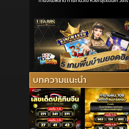
ท่านจะไม่พลาด การคำนวณ หวยที่สุดในโลก วิเคราะห
บทความแนะนำ