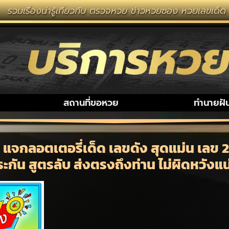
ารู้เกี่ยวกับ ตรวจหวย ข่าวหวยซอง หวยเลขเด็ด งวดนี้ หวย
สถานที่ขอหวย
ทำนายฝั
แจก
ลอตเตอรี่
เด็ด
เลข
ดัง
สุด
แม่น
เลข
ระกัน
สูตรลับ
ส่ง
ตรง
ถึง
ท่าน
ไม่ผิด
หวัง
แ