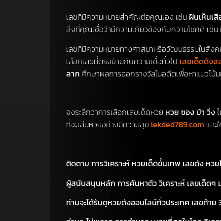
เลขที่มีความหมายสำคัญต่อคุณเอง เช่น
ฝันเห็นเสื
สิ่งที่คุณเชื่อว่ามีความเกี่ยวข้องกับความโชคดี เช
เลขที่มีความหมายทางศาสนาหรือวัฒนธรรมในสังค
เลือกเลขที่ตรงข้ามกับความเชื่อทั่วไป
เลขเด็ดดัง
ลาภ
ศึกษาผลการออกรางวัลในอดีตเพื่อหาแนวโน้ม
จงระลึกว่าการเลือกเลขเด็ดหวย
หวย ซอง ม้า วิ่ง
ไม
ที่จะเล่นหวยอย่างมีความสุข
lekded789.com
และใ
ติดตาม การวิเคราะห์ หวยเด็ดขั้นเทพ เลขดัง หวยไ
ผู้สนับสนุนหลัก การค้นหาตัว วิเคราะห์ เลขเด็ดๆ 
ท่าน
จะ
ได้รับ
ดูหวยดังออนไลน์ทั่วประเทศ เลขท้าย 3