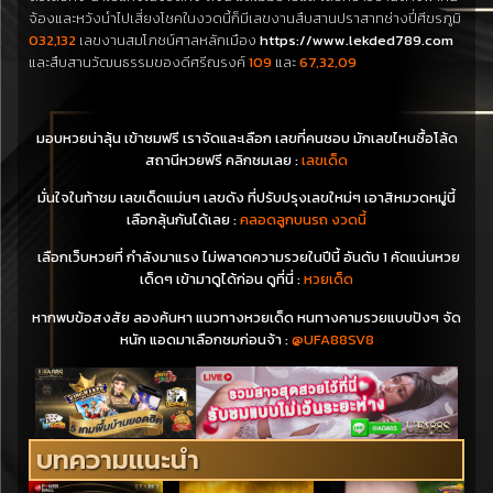
จ้องและหวังนำไปเสี่ยงโชคในงวดนี้ก็มีเลขงานสืบสานปราสาทช่างปี่ศีขรภูมิ
032,132
เลขงานสมโภชน์ศาลหลักเมือง
https://www.lekded789.com
และสืบสานวัฒนธรรมของดีศรีณรงค์
109
และ
67,32,09
มอบหวยน่าลุ้น เข้าชมฟรี เราจัดและเลือก เลขที่คนชอบ มักเลขไหนซื้อโล้ด
สถานีหวยฟรี คลิกชมเลย :
เลขเด็ด
มั่นใจในท้าชม เลขเด็ดแม่นๆ เลขดัง ที่ปรับปรุงเลขใหม่ๆ เอาสิหมวดหมู่นี้
เลือกลุ้นกันได้เลย :
คลอดลูกบนรถ งวดนี้
เลือกเว็บหวยที่ กำลังมาแรง ไม่พลาดความรวยในปีนี้ อันดับ 1 คัดแน่นหวย
เด็ดๆ เข้ามาดูได้ก่อน ดูที่นี่ :
หวยเด็ด
หากพบข้อสงสัย ลองค้นหา แนวทางหวยเด็ด หนทางคามรวยแบบปังๆ จัด
หนัก แอดมาเลือกชมก่อนจ้า :
@UFA88SV8
บทความแนะนำ