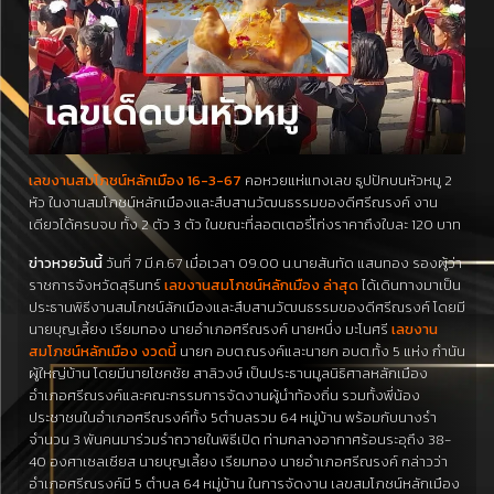
เลขงานสมโภชน์หลักเมือง 16-3-67
คอหวยแห่แทงเลข ธูปปักบนหัวหมู 2
หัว ในงานสมโภชน์หลักเมืองและสืบสานวัฒนธรรมของดีศรีณรงค์ งาน
เดียวได้ครบจบ ทั้ง 2 ตัว 3 ตัว ในขณะที่ลอตเตอรี่โก่งราคาถึงใบละ 120 บาท
ข่าวหวยวันนี้
วันที่ 7 มี.ค.67 เมื่อเวลา 09.00 น.นายสันทัด แสนทอง รองผู้ว่า
ราชการจังหวัดสุรินทร์
เลขงานสมโภชน์หลักเมือง ล่าสุด
ได้เดินทางมาเป็น
ประธานพิธีงานสมโภชน์ลักเมืองและสืบสานวัฒนธรรมของดีศรีณรงค์ โดยมี
นายบุญเลี้ยง เรียมทอง นายอำเภอศรีณรงค์ นายหนึ่ง มะโนศรี
เลขงาน
สมโภชน์หลักเมือง งวดนี้
นายก อบต.ณรงค์และนายก อบต.ทั้ง 5 แห่ง กำนัน
ผู้ใหญ่บ้าน โดยมีนายโชคชัย สาลิวงษ์ เป็นประธานมูลนิธิศาลหลักเมือง
อำเภอศรีณรงค์และคณะกรรมการจัดงานผู้นำท้องถิ่น รวมทั้งพี่น้อง
ประชาชนในอำเภอศรีณรงค์ทั้ง 5ตำบลรวม 64 หมู่บ้าน พร้อมกับนางรำ
จำนวน 3 พันคนมาร่วมรำถวายในพิธีเปิด ท่ามกลางอากาศร้อนระอุถึง 38-
40 องศาเซลเซียส นายบุญเลี้ยง เรียมทอง นายอำเภอศรีณรงค์ กล่าวว่า
อำเภอศรีณรงค์มี 5 ตำบล 64 หมู่บ้าน ในการจัดงาน เลขสมโภชน์หลักเมือง