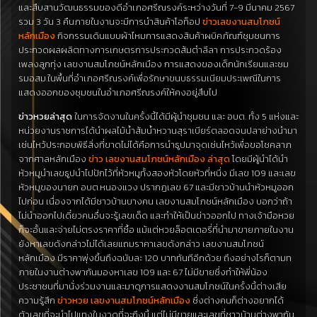
และสืบสานวัฒนธรรมของดีอำเภอศรีณรงค์ระหว่างวันที่ 7-9 มีนาคม 2567
รวม 3 วัน 3 คืนภายในงานจะมีการนำสินค้าโอท็อป
ข่าวเลขงานสมโภชน์
หลักเมือง
กิจกรรมเดินแบบผ้าไหมการแสดงสินค้าผบิคภัณฑ์ชุมชนการ
ประกวดผลผลิตทางการเกษตรการประกวดส้มตำลีลา การประกวดร้อง
เพลงลูกทุ่ง เลขงานสมโภชน์หลักเมือง การแสดงของเด็กนักเรียนและชม
รมอสม.ในพื้นที่อำเภอศรีณรงค์เพื่อรักษาขนบธรรมเนียมประเพณีในการ
แสดงออกของชุมชนในอำเภอศรีณรงค์ให้คงอยู่สืบไป
ข่าวหวยล่าสุด
ในการจัดงานในครั้งนี้ได้มีผู้นำชุมชน และ อบต. ทั้ง 5 แห่งและ
หน่วยงานราชการได้นำผลไม้น้ำส้มน้ำหวานสุราเบียร์ตลอดจนปลาย่างนำมา
เซ่นไหว้ประกอบพิธีสิ่งที่ขาดไม่ได้คือการนำธูปมาจุดเซ่นไหว้เพื่อขอโชคลาภ
จากศาลหลักเมือง
ข่าว เลขงานสมโภชน์หลักเมือง ล่าสุด
โดยมีผู้นำได้นำ
หัวหมูนำเลขธูปนำไปปักไว้ที่หัวหมูทั้งสองหัวโดยหัวที่หนึ่ง มีเลข 109 และเลข
หัวหมูของนายก อบต.หนองแวง ปรากฏเลข 67 และมีชาวบ้านนำหัวหมูออก
ไปก่อน เนื่องจากได้มีชาวบ้านบางคน เลขงานสมโภชน์หลักเมือง บอกว่าถ้า
ไม่นำออกไปเดี๋ยวคนอื่นจะรู้เลขเด็ด และทำให้เป็นข่าวออกไป ทางเจ้ามือหวย
ก็จะอั้นและจ่ายไม่ตรงราคาที่ซื้อ แม้แต่หวยล็อตเตอรี่ที่นำมาขายภายในงาน
ยังหาเลขดังกล่าวไม่ได้เลยแถมราคาเลขดังกล่าว เลขงานสมโภชน์
หลักเมือง มีราคาพุ่งขึ้นถึงฉบับละ 120 บาททันทีอีกด้วย ถึงอย่างไรก็ตามท
ภายในงานต่างพากันมองหาเลข 109 และ 67 ไม่มีขายซึ่งทำให้พี่น้อง
ประชาชนที่มานั่งร่วมงานและมาดูการแสดงงานสมโภชน์ในครั้งนี้ต่างเสีย
ความรู้สึก
ข่าวหวย เลขงานสมโภชน์หลักเมือง
ซึ่งต่างคนก็ต่างอยากได้
ตัวเลขที่จะนำไปแทงในงวดที่จะถึงนี้ แต่ไม่มีขายและเลขที่ชาวบ้านต่างพากัน