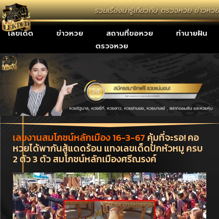
รวมเรื่องน่ารู้เกี่ยวกับ ตรวจหวย ข่าวห
เลขเด็ด
ข่าวหวย
สถานที่ขอหวย
ทำนายฝัน
ตรวจหวย
เลขงานสมโภชน์หลักเมือง 16-3-67
คุ้มที่จะรอ! คอ
หวยได้พากันสู้แดดร้อน แทงเลขเด็ดปักหัวหมู ครบ
2 ตัว 3 ตัว สมโภชน์หลักเมืองศรีณรงค์