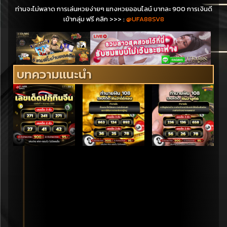
ท่านจะไม่พลาด การเล่นหวยง่ายๆ แทงหวยออนไลน์ บาทละ 900 การเงินดี
เข้ากลุ่ม ฟรี คลิก
>>>
:
@UFA88SV8
บทความแนะนำ