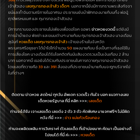
เจ้าสัวเฮง
เลขกุมารทองเจ้าสัว เด็ดๆ
นอกจากนี้ยังมีการกราบพระสังกัจจา
ยน์และถ้ำจินดามณีภายในอาศรม ประชาชนยังนำฟักทองมาแก้บนทั้ง พ่อปู่
ฤาษีพรหมเมศ และ กุมารทองเจ้าสัวเฮง
มีการกราบของประชาชนไม่เพียงเพื่อขอโชค ขอพร
ข่าวหวยงวดนี้
แต่ยังมี
การนำน้ำแดง พิซซ่า และขนมต่างๆ มาแก้บน กุมารทองเจ้าสัวเฮง นางเดือน
สุนันท์
หวยเด็ด เลขกุมารทองเจ้าสัว
เจ้าของร้านในจังหวัด
พระนครศรีอยุธยา ได้นำไข่ไก่จำนวน
50
แผงมาแก้บน ซึ่งเป็นทางที่เธอใช้ใน
การเสี่ยงโชค นางเดือนได้รับโชคติดกันนับสิบงวดรวมเป็นเงินเกือบ 2 ล้าน
บาท นอกจากนี้ เธอยังได้ร่วมกับประชาชนในการถวายกุมารทองเจ้าสัวเฮง
โดยเลขที่ถวายคือ
33
และ
391
สิ่งของที่ประชาชนนำมาแก้บนจะถูกบริจาคไป
ในที่ต่างๆ
ติดตาม ข่าวหวย สดใหม่ ทุกวัน อัพเดท รวดเร็ว ทันใจ บอก แนวทางเลข
เด็ดหวยรัฐบาล
ที่นี่ คลิก
>>>
:
เลขเด็ด
ท่าน
จะ
ได้รับ เจาะเลขเด็ด เลขดัง 2 ตัว 3 ตัว คัดพิเศษ มาแจกฟรีๆ ไม่มีผิด
หวัง ที่นี่ >>>
:
ข่าว แม่แก้วเรือนทอง
ท่าน
จะ
เพลิดเพลิน การวิเคราะห์ ตัวเลขเด็ด ที่เข้าบ่อยมาก คัดมา เป็นอย่างดี
ไปชมได้ ที่นี่ ค่ะ >>>
:
หวยเด็ด