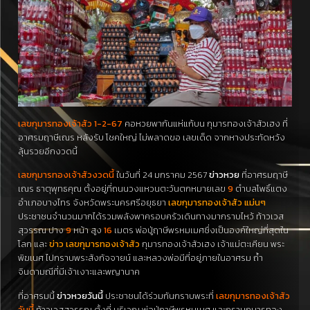
เลขกุมารทองเจ้าสัว 1-2-67
คอหวยพากันแห่แก้บน กุมารทองเจ้าสัวเฮง ที่
อาศรมฤาษีเณร หลังรับ โชคใหญ่ ไม่พลาดขอ เลขเด็ด จากหางประทัดหวัง
ลุ้นรวยอีกงวดนี้
เลขกุมารทองเจ้าสัวงวดนี้
ในวันที่ 24 มกราคม 2567
ข่าวหวย
ที่อาศรมฤาษี
เณร ธาตุพุทธคุณ ตั้งอยู่ที่ถนนวงแหวนตะวันตกหมายเลข
9
ตำบลโพธิ์แตง
อำเภอบางไทร จังหวัดพระนครศรีอยุธยา
เลขกุมารทองเจ้าสัว แม่นๆ
ประชาชนจำนวนมากได้รวมพลังพาครอบครัวเดินทางมากราบไหว้ ท้าวเวส
สุวรรณ ปาง
9
หน้า สูง
16
เมตร พ่อปู่ฤาษีพรหมเมศซึ่งเป็นองค์ใหญ่ที่สุดใน
โลก และ
ข่าว เลขกุมารทองเจ้าสัว
กุมารทองเจ้าสัวเฮง เจ้าแม่ตะเคียน พระ
พิฆเนศ ไปกราบพระสังกัจจายน์ และหลวงพ่อมีที่อยู่ภายในอาศรม ถ้ำ
จินดามณีที่มีเจ้าเงาะและพญานาค
ที่อาศรมนี้
ข่าวหวยวันนี้
ประชาชนได้ร่วมกันกราบพระที่
เลขกุมารทองเจ้าสัว
วันนี้
ท้าวเวสสุวรรณ ตั้งที่ บริเวณ พ่อปู่ฤาษีพรหมเมศ และกราบกุมารทอง