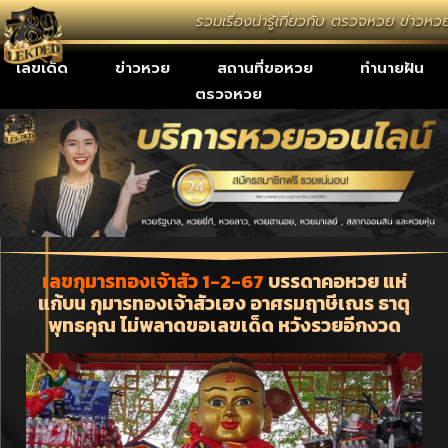
รวมเรื่องน่ารู้เกี่ยวกับ ตรวจหวย ข่าว
เลขเด็ด
ข่าวหวย
สถานที่ขอหวย
ทำนายฝัน
ตรวจหวย
เลขกุมารทองเจ้าสัว 1-2-67
บรรดาคอหวย แห่
แก้บน กุมารทองเจ้าสัวเฮง อาศรมฤาษีเณร ธาตุ
พุทธคุณ ไม่พลาดขอเลขเด็ด หวังรวยอีกงวด