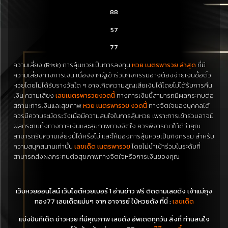
88
57
77
ความเสี่ยง (Risk) การลุ้นหวยเป็นการลงทุน
หวย เนตรพารวย ล่าสุด
ที่มี
ความเสี่ยงทางการเงิน เนื่องจากผู้เข้าร่วมกิจกรรมอาจต้องจ่ายเงินซื้อตั๋ว
หวยโดยไม่ได้รับรางวัลใด ๆ อาจเกิดความสูญเสียเงินได้โดยไม่ได้รับการคืน
เงิน ความเสี่ยง
เลขเนตรพารวยงวดนี้
ทางการเงินนี้สามารถมีผลกระทบต่อ
สถานะการเงินและสุขภาพ
หวย เนตรพารวย งวดนี้
ทางจิตใจของบุคคลได้
ควรมีความระมัดระวังเมื่อมีความสนใจในการลุ้นหวย เพราะการเข้าร่วมอาจมี
ผลกระทบทั้งทางการเงินและสุขภาพทางจิตใจ ควรพิจารณาให้ดีว่าคุณ
สามารถรับความเสี่ยงนี้ได้หรือไม่ และให้มองการลุ้นหวยเป็นกิจกรรม สำหรับ
ความสนุกสนานเท่านั้น
เลขเด็ด เนตรพารวย
โดยไม่นำเข้าร่วมในระดับที่
สามารถส่งผลกระทบต่อสุขภาพทางจิตใจหรือการเงินของคุณ
เว็บหวยออนไลน์ เว็บไซต์หวยเบอร์ 1 อ่านข่าว ฟรี ติดตามเลขดัง เจ้าแม่ถุง
ทอง77 เลขเด็ดแม่นๆ จาก อาจารย์ ใบ้หวยดัง ที่นี่ :
เลขเด็ด
แบ่งปันทีเด็ด ข่าวหวย ที่มีคุณภาพ เลขดัง อัพเดตทุกวัน สิ่งที่ ท่านสนใจ