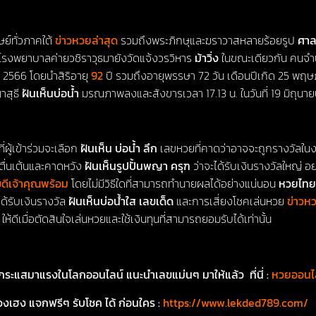
ษย์ทั่วภาคใต้
ข่าวหวยล่าสุด
รวมถึงพระภิกษุและฆราวาสหลายร้อยรูป
ศาล
รงพยาบาลค่ายวชิราวุธมายังวัดแจ้งวรวิหาร
ม้าวิ่ง
ในขณะเดียวกัน คนจำ
ม 2566 โดยนำสิริอายุ
92
ปี รวมถึงอายุพรรษา 72 วัน เดือนปีเกิด 25 พฤษภ
าสุธี
ฝันเห็นบ่อน้ำ
มรณภาพลงและสังขารเวลา 17.13 น. ในวันที่ 19 มิถุนาย
ผู้เข้าร่วมจะเลือก
ฝันเห็น บ่อน้ำ ลึก
เลขหวยที่คาดว่าอาจจะถูกรางวัลใน
ื่นเต้นและคาดหวัง
ฝันเห็นรูปปั้นพญา ครุฑ
ว่าจะได้รับเงินรางวัลใหญ่ อ
ดี
เจ้าคุณพร้อม
โดยไม่มีวิธีใดที่สามารถทำนายผลได้อย่างแน่นอน
หวยไทย
ได้รับเงินรางวัล
ฝันเห็นบ่อน้ําใส เลขเด็ด
และการเสี่ยงโชคเล่นหวย
ข่าวห
ให้ดีเมื่อตัดสินใจเล่นหวยและใช้เงินทุนที่สามารถยอมรับได้เท่านั้น
 กระแสมาแรงในโลกออนไลน์ แนะนำเลขแม่นๆ มาให้แล้ว ที่นี่ :
หวยออนไ
วงเฮง แจก
ฟรี
ๆ
รับ
โชค
ได้
ก่อนใคร
:
https://www.lekded789.com/