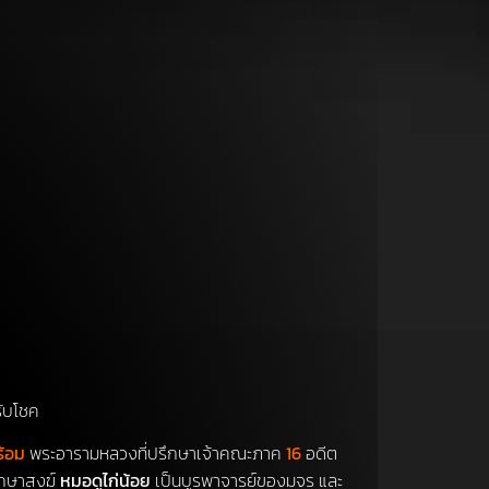
ับ
โชค
ร้อม
พระอารามหลวงที่ปรึกษาเจ้าคณะภาค
16
อดีต
ึกษาสงฆ์
หมอดูไก่น้อย
เป็นบูรพาจารย์ของมจร และ