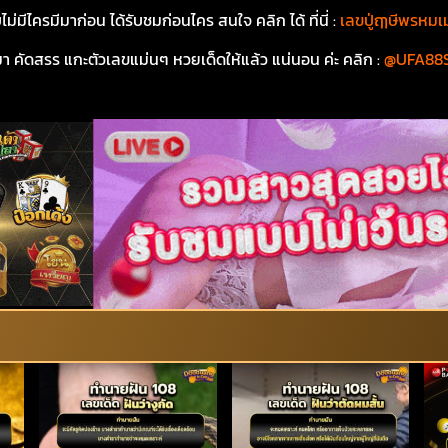
มีไครมีมาก่อน ได้รับชมก่อนไคร สนใจ คลิก ได้ ที่นี่ :
เลขปู่ฤๅษีพรหมเ
มา คัดสรร แกะตัวเลขแม่นๆ หวยเด็ดให้แล้ว แน่นอน ค่ะ
คลิก
:
@UFA88