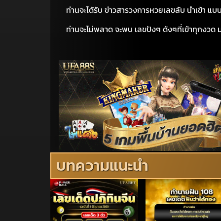
ท่านจะได้รับ ข่าวสารวงการหวยเลขลับ นำเข้า แบบไม่
ท่าน
จะ
ไม่
พลาด
จะพบ เลขปังๆ ดังๆที่เข้าทุกงวด 
บทความแนะนำ