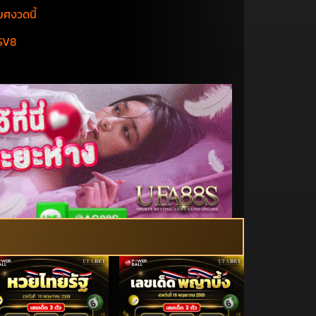
มศงวดนี้
SV8