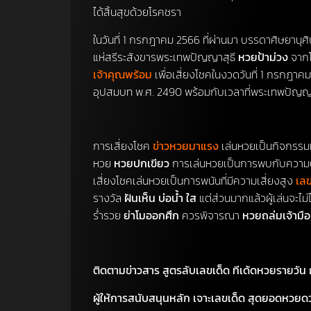
ได้สิ้นสุขด้วยโรคชรา
ในวันที่ 1 กรกฎาคม 2566 ที่ผ่านมา บรรดาศิษยานุศิ
แห่สรีระสังขารพระเทพปัญญาสุธี
หวยป้าม่วง
จากโ
เจ้าคุณพร้อม
เพื่อเสี่ยงโชคในงวดวันที่ 1 กรกฎาค
อุปสมบท พ.ศ. 2490 พร้อมกับเวลาที่พระเทพปัญญ
การเสี่ยงโชค
ข่าวหวยมาแรง
เล่นหวยเป็นกิจกรรมที่
หวย
หวยปกเขียว
การเล่นหวยเป็นการพบกับความต
เสี่ยงโชคเล่นหวยเป็นการพนันที่มีความเสี่ยงสูง
เลข
รางวัล
ฝันเห็น บ่อน้ำ ใส
แต่ส่วนมากแล้วผู้เล่นจะไม่
ร่ำรวย
ย่าโมออกศึก
ควรพิจารณา
หวยถล่มเจ้ามือ
ติดตามข่าวสาร สูตรลับเลขเด็ด ทีเด้ดหวยรายวัน
ผู้ให้การสนับสนุน
หลัก
เจาะเลขเด็ด สุดยอดหวยด