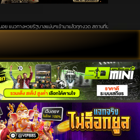
ฐบาลแม่นๆเข้ามาแล้วทุกงวด สถานที่ขอหวยเป็นสถานที่ ที่ได้รับความนิยมอ