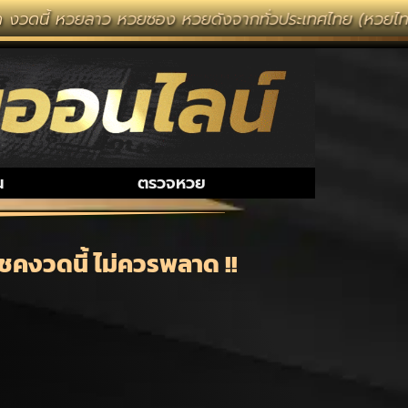
ยลาว หวยซอง หวยดังจากทั่วประเทศไทย (หวยไทยรัฐ หวยแม่จำ
น
ตรวจหวย
คงวดนี้ ไม่ควรพลาด !!