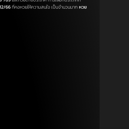
/12/66
ที่คอหวยให้ความสนใจ เป็นจำนวนมาก
หวย