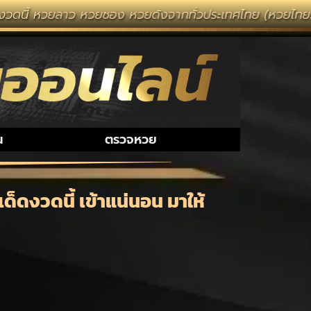
ลาว หวยซอง หวยดังจากทั่วประเทศไทย (หวยไทยรัฐ หวยแม่จำเ
น
ตรวจหวย
็ดงวดนี้ เข้าแน่นอน มาให้