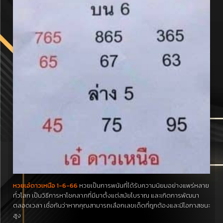
หวยเอ๋ดาวเหนือ 1-6-66
หวยเป็นการพนันที่ได้รับความนิยมอย่างแพร่หลาย
ทั่วโลก เป็นวิธีการหาโชคลาภที่มีมาตั้งแต่สมัยโบราณ และเกิดการพัฒนา
ตลอดเวลา เชื่อกันว่าหากคุณสามารถเลือกเลขเด็ดที่ถูกต้องและมีโอกาสชนะ
สูง