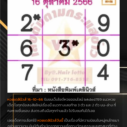
หวยเดลินิวส์ 16-10-66
รับชมเว็บไซต์หวยออนไลน์ lekded789 แนวหวย
เด็ด ไขทุกข้อสงสัยใหม่เรื่องนี้ แนวทางเลขท้าย 3 ตัว และ 2 ตัว บน-ล่าง ที่
คอหวยชื่นชอบ ส่งตรงถึงมือทุกท่านแล้ว ไปรับชมกันได้เลย
เลขเด็ดการเลือกใช้
หวยเดลินิวส์วันนี้
เป็นเรื่องที่มีความนิยมในหมู่คนไทยมา
อย่างยาวนาน มันมีต้นกำเนิดจากความเชื่อทางวัฒนธรรมและศาสนาที่ต่าง