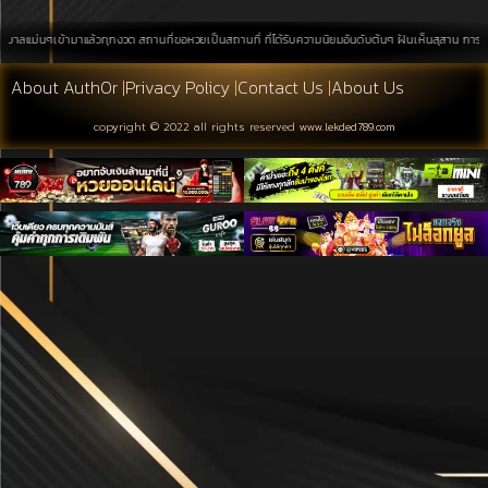
เข้ามาแล้วทุกงวด สถานที่ขอหวยเป็นสถานที่ ที่ได้รับความนิยมอันดับต้นๆ ฝันเห็นสุสาน การค้นหาบนพื้นท
About Auth0r
|
Privacy Policy
|
Contact Us
|
About Us
copyright © 2022 all rights reserved
www.lekded789.com