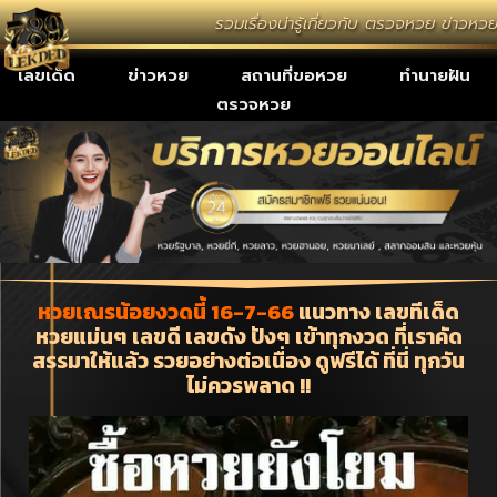
รวมเรื่องน่ารู้เกี่ยวกับ ตรวจหวย ข่าวห
เลขเด็ด
ข่าวหวย
สถานที่ขอหวย
ทำนายฝัน
ตรวจหวย
หวยเณรน้อยงวดนี้ 16-7-66
แนวทาง เลขทีเด็ด
หวยแม่นๆ เลขดี เลขดัง ปังๆ เข้าทุกงวด ที่เราคัด
สรรมาให้แล้ว รวยอย่างต่อเนื่อง ดูฟรีได้ ที่นี่ ทุกวัน
ไม่ควรพลาด !!