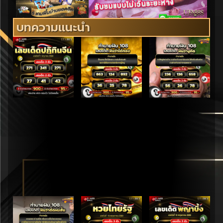
บทความแนะนำ