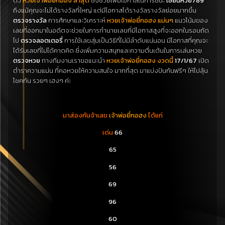
ตั๋ว
หวยเจ้าพ่อยี่กอฮง ล่าสุด
ซึ่งช่วยเพิ่มโอกาสในการชนะ
เซียนหวย789
ถึงแม้คุณจะไม่ได้รางวัลที่ใหญ่ แต่มีโอกาสได้รางวัลรางวัลย่อยมากขึ้น
ตรวจรางวัล
การศึกษาและวิเคราะห์
หวยเจ้าพ่อยี่กอฮง แม่นๆ
แนวโน้มของ
เลขที่ออกมาในอดีตจะช่วยในการทำนายเลขที่มีโอกาสสูงที่จะออกในรอบถัด
ไป
ตรวจลอตเตอรี่
การใช้เลขสุ่มเป็นวิธีที่ไม่มีลำดับแน่นอน มีโอกาสที่คุณจะ
ได้รับเลขที่ไม่ได้คาดคิด ซึ่งเพิ่มความสนุกและความตื่นเต้นในการเล่นหวย
ตรวจหวย
ทางทีมงานเราขอแนะนำ
หวยเจ้าพ่อยี่กอฮง
งวดนี้
17/1/67
เปิด
ตำราความแม่น ที่คอหวยให้ความสนใจ มากที่สุด มาแบ่งปันกันฟรีๆ ให้ไปลุ้น
โชคกัน รวยๆ เฮงๆ ค่ะ
มาส่องกันจ้าเลข
เจ้าพ่อยี่กอฮง
ได้แก่
เด่น
66
65
56
69
96
60