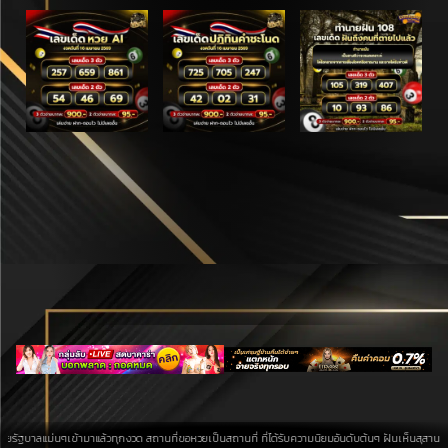
ม่นๆเข้ามาแล้วทุกงวด สถานที่ขอหวยเป็นสถานที่ ที่ได้รับความนิยมอันดับต้นๆ ฝันเห็นสุสาน การค้นหาบนพ