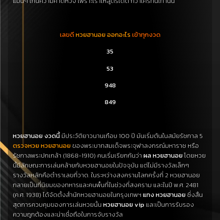
แม่นๆ เกินความคาดหวัง เพราะเราให้สูตรเด็ด กว่าใครที่นี่เท่านั้น
เลขดี
หวยฮานอย ออกอะไร
เข้าทุกงวด
35
53
948
849
หวยฮานอย งวดนี้
มีประวัติยาวนานเกือบ 100 ปี มันเริ่มต้นในสมัยรัชกาล 5
ตรวจหวย หวยฮานอย
ของพระบาทสมเด็จพระจุฬาลงกรณ์มหาราช หรือ
รัชกาลพระปกเกล้า (1868-1910) คนเริ่มเรียกกันว่า
ผล หวยฮานอย
โดยหวย
นี้มีลักษณะการเล่นคล้ายกับหวยฮานอยในปัจจุบัน แต่ไม่มีรางวัลเล็กๆ
รางวัลหลักคือตำราเลขที่วาด. ในระหว่างสงครามโลกครั้งที่ 2 หวยฮานอย
กลายเป็นที่นิยมของทหารและคนพื้นที่ในช่วงที่สงคราม และในปี พ.ศ. 2481
(ค.ศ. 1938) ได้จัดตั้งสำนักหวยฮานอยในกรุงเทพฯ
แทง หวยฮานอย
ซึ่งสิ้น
สุดการควบคุมของการเล่นหวยนั้น
หวยฮานอย vip
และเป็นการรับรอง
ความถูกต้องและน่าเชื่อถือในการจับรางวัล