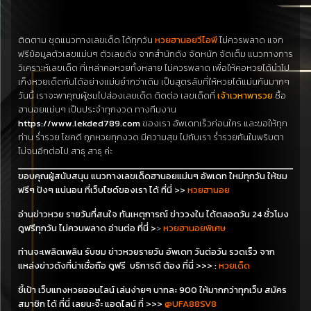
ติดตาม ชุดแนวทางเลขเด็ด ได้ทุกวัน
หวยฮานอยวีไอพี
ไม่ควรพลาด แจก
ฟรีข้อมูลตัวเลขแม่นๆ ตัวเลขดัง จากสำนักดัง จัดหนัก จัดเต็ม แนวทางการ
วิเคราะห์เลขเด็ด ที่เหล่าคอหวยทั้งหลาย ไม่ควรพลาด เพื่อให้คอหวยได้นำไป
เก็งหวยเด็ดกันได้อย่างแม่นยำกว่าเดิม เป็นสูตรลับที่ให้หวยได้แม่นกันมากๆ
วันนี้ เราจะพาคุณผู้ชมไปส่องเลขเด็ด ติดต่อ เลขเด็ดที่
เจ้าเวหาพารวย
ซื้อ
ฮานอยแม่นๆ เป็นประจำทุกงวด ทางทีมงาน
https://www.lekded789.com
ของเรา อัพเดทเร็วก่อนใคร และขอให้ทุก
ท่าน ร่ำรวย โชคดี ถูกหวยทุกงวด มีความสุข ไปกับเรา ร่ำรวยกันในพริบตา
ไม่จนอีกต่อไป สาธุ สาธุ ค่ะ
ขอบคุณผู้สนับสนุน แนวทางเลขเด็ดฮานอยแม่นๆ อัพเดท ใหม่ทุกวัน ให้ชม
ฟรีๆ ปังๆ แน่นอน ที่เว็บไซด์ของเรา ได้ ที่นี่ >>
หวยฮานอย
อ่านข่าวหวย รายวันที่สนใจ ทันเหตุการณ์ ข่าววงใน ได้ตลอดวัน 24 ชั่วโมง
ดูฟรีทุกวัน ไม่ควนพลาด อ่านต่อ ที่นี่ >
>
หวยฮานอยพิเศษ
ท่าน
จะ
เพลิดเพลิน รับชม ข่าวหวยรายวัน อัพเดท วันต่อวัน รวดเร็ว จาก
แหล่งข่าวดังที่น่าเชื่อถือ ดูฟรี บริการดี ต้อง ที่นี่ >>>
:
หวยเด็ด
ชี้เป้า เว็บแทงหวยออนไลน์ เล่นง่ายๆ บาทละ 900 ให้มากกว่าทุกเว็บ สมัคร
สมาชิก ได้ ที่นี่ เลยนะจ๊ะ แอดไลน์ ที่
>
>>
@UFA88SV8