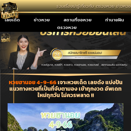
รวมเรื่องน่ารู้เกี่ยวกับ ตรวจหวย ข่าวห
เลขเด็ด
ข่าวหวย
สถานที่ขอหวย
ทำนายฝัน
ตรวจหวย
หวยฮานอย 4-9-66
เจาะหวยเด็ด เลขดัง แบ่งปัน
แนวทางหวยที่เป็นที่จับตามอง เข้าทุกงวด อัพเดท
ใหม่ทุกวัน ไม่ควรพลาด !!