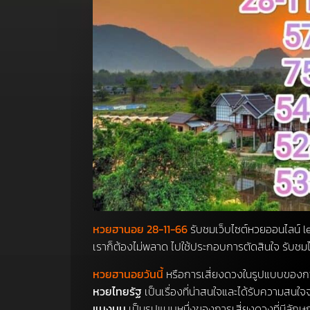
หวยฮานอย 28-11-66
รับชมเว็บไซต์หวยออนไลน์ 
เราก็ต้องไม่พลาด ไปใช้ประกอบการตัดสินใจ รับชมได้ทุ
หวยฮานอยวันนี้
หรือการเสี่ยงดวงในรูปแบบของ
หวยไทยรัฐ
เป็นเรื่องที่น่าสนใจและได้รับความสน
แมงมุม
เป็นรูปแบบหนึ่งของการเสี่ยงดวงที่มีลัก