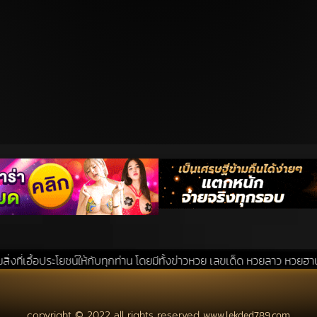
ยชน์ให้กับทุกท่าน โดยมีทั้งข่าวหวย เลขเด็ด หวยลาว หวยฮานอย แนวทางหวยร
copyright © 2022 all rights reserved
www.lekded789.com