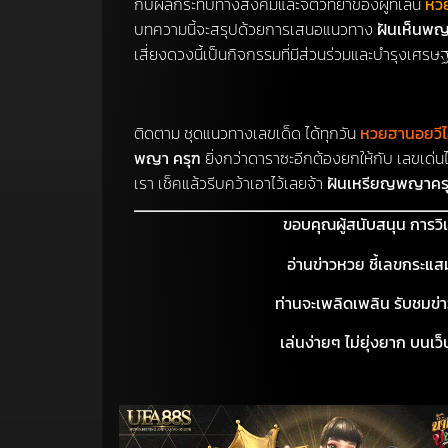
กับผลกระทบทางสังคมและจิตวิทยาของผู้ที่เล่น
หว
บทความนี้จะสรุปด้วยการเสนอแนวทาง
ฝันเห็นพญ
เสี่ยงดวงนี้เป็นกิจกรรมที่มีส่วนร่วมและบำรุงเศรษฐก
ติดตาม ชุดแนวทางเลขเด็ด ได้ทุกวัน
หวยฮานอยวีไ
พญา ครุฑ
ยิ่งกว่าดาราซะอีกต้องยกให้กับ เลขเด่นไ
เรา เช็คแล้วรีบคว้าเอาไว้เลยจ้า
ฝันเหรียญพญาครุ
ขอบคุณผู้สนับสนุน การวิเ
อ่านข่าวหวย ชี้เลขกระแสม
ท่าน
จะ
เพลิดเพลิน รับชมข่า
เล่นง่ายๆ ไม่ยุ่งยาก บนเว