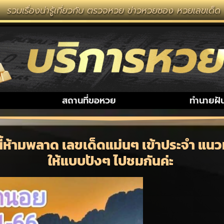
ารู้เกี่ยวกับ ตรวจหวย ข่าวหวยซอง หวยเลขเด็ด งวดนี้ หวย
สถานที่ขอหวย
ทำนายฝั
้ห้ามพลาด เลขเด็ดแม่นๆ เข้าประจำ แ
ให้แบบปังๆ ไปชมกันค่ะ