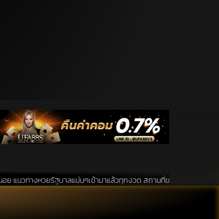
ัฐบาลแม่นๆเข้ามาแล้วทุกงวด สถานที่ขอหวยเป็นสถานที่ ที่ได้รับความนิยม