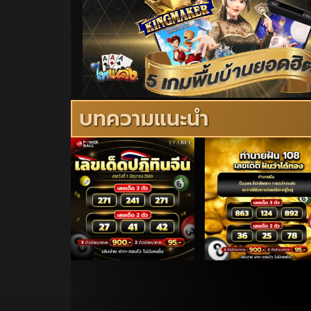
บทความแนะนำ