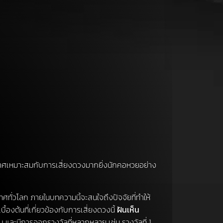
ากาศเหมาะสมกับการเสี่ยงดวงมากยิ่งนักคอหวยอย่าง
ศทั่วโลก ภายในบทความนี้จะสนใจถึงปัจจัยที่ทำให้
บื้องต้นที่เกี่ยวข้องกับการเสี่ยงดวงนี้
ฝันเห็น
บ และมีการออกรางวัลที่หลากหลาย เช่น รางวัลที่ 1