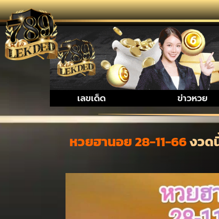
รวมเรื่องน่
เลขเด็ด
ข่าวหวย
หวยฮานอย 28-11-66
งวดนี