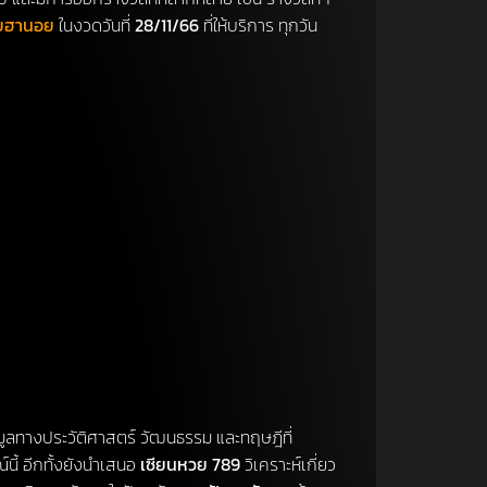
ยฮานอย
ในงวดวันที่
28/11/66
ที่ให้บริการ ทุกวัน
ูลทางประวัติศาสตร์ วัฒนธรรม และทฤษฎีที่
์นี้ อีกทั้งยังนำเสนอ
เซียนหวย 789
วิเคราะห์เกี่ยว