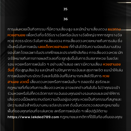
35
36
การเล่นหวยเป็นกิจกรรม ที่มีความเสี่ยงสูง และมักนำมาเสี่ยงดวง
แนวทาง
หวยฮานอย
เพื่อหวังที่จะได้รับรางวัลหรือเงินรางวัลใหญ่จากการถูกรางวัล
หวย ควรระมัดระวังในการเสี่ยงดวง การเสี่ยงดวงหวยหมายถึงการเล่น ซึ่ง
เป็นหนึ่งในการพนัน
เลขเด็ดหวยฮานอย
ที่กำลังได้รับความนิยมในบางส่วน
ของโลก โดยเฉพาะในประเทศไทยและประเทศใกล้เคียง การเสี่ยงดวงหวย มัก
จะใช้หมายถึงการทายผลตัวเลขที่จะถูกสุ่มขึ้นในการจับสลากหวย ในแต่ละ
รอบ หวยหรือการพนันใด ๆ อย่างสม่ำเสมอ เพราะมีความเสี่ยง
หวยฮานอย
วันนี้
ที่จะสูญเสียเงิน และมักสร้างปัญหาการเงินและสุขภาพจิต แนะนำให้เล่น
การพนันอย่างระมัดระวังและไม่ใช้เงินที่ไม่สามารถเสียได้ในการ
หวย
ฮานอย
งวดนี้
เสี่ยงดวงหวยหรือการพนันอื่น ๆ ตลอดไป สุจริตและ
กฎหมายที่เกี่ยวกับการเสี่ยงดวงหวย อาจแตกต่างกันไปใน ไม่ว่าคุณจะเข้า
ร่วมหวยหรือไม่ก็ควรจัดการการเงินของคุณอย่างรอบคอบและอย่าให้การ
เสี่ยงดวงนี้มีผลกระทบต่อความเป็นอยู่ของคุณ หวยเป็นกิจกรรมที่สนุกและ
มีความสนใจสำหรับบางคน แต่ละประเทศ ดังนั้นควรตรวจสอบกฎหมายใน
พื้นที่ของคุณก่อนที่จะเล่นหวย ลหรือการพนันใด ๆ เพื่อปฏิบัติตาม
https://www.lekded789.com
กฎหมายและกติกาที่ใช้ในท้องถิ่นของคุณ