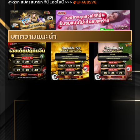
สะดวก สมัครสมาชิก ที่นี่ แอดไลน์
>
>>
@UFA88SV8
บทความแนะนำ