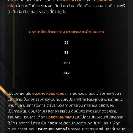
แม่นๆ
ในงวดวันที่
23/10/66
เกินต้าน ตัวเลขที่เราคัดสรรมาอย่างดี แจกฟรี
ไม่เสียตัง ต้องของเราเลย ที่นี่ ไปดูกัน
หลุดมาอีกแล้วแนวทาง
หวยฮานอย
เข้าบ่อยมาก
35
53
359
347
เมื่อเวลาผ่านไป
แนวทาง หวยฮานอย
การเล่นหวยฮานอยได้รับการพัฒนา
และกลายเป็นกิจกรรมการพนันที่นิยมในประเทศไทย โดยผู้คนสามารถเล่นได้
ง่ายๆ และมีโอกาสในการได้รับรางวัลทางการเงิน การเล่นหวยฮานอย
เป็นการพนัน ซึ่งมีความเสี่ยงที่จะเสียเงิน ดังนั้นควรพิจารณาด้วยความ
รอบคอบ หวยลาว เด็ดๆ
หวยฮานอย พิเศษ
และไม่ควรเสี่ยงเงินที่ไม่สามารถ
ใช้ได้ นอกจากนี้ การเล่นหวยฮานอยต้องปฏิบัติตามกฎหมายและประพฤติ
ตนอย่างรอบคอบ
หวยฮานอย ออกอะไร
การเล่นหวยฮานอยเป็นสิ่งที่น่าสนุก