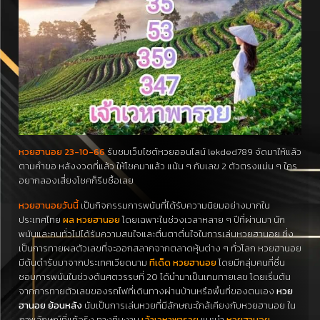
หวยฮานอย 23-10-66
รับชมเว็บไซต์หวยออนไลน์ lekded789 จัดมาให้แล้ว
ตามคำขอ หลังงวดที่แล้ว ให้โชคมาแล้ว แน้น ๆ กับเลข 2 ตัวตรงแม่น ๆ ใคร
อยากลองเสี่ยงโชคก็รีบซื้อเลย
หวยฮานอยวันนี้
เป็นกิจกรรมการพนันที่ได้รับความนิยมอย่างมากใน
ประเทศไทย
ผล หวยฮานอย
โดยเฉพาะในช่วงเวลาหลาย ๆ ปีที่ผ่านมา นัก
พนันและคนทั่วไปได้รับความสนใจและตื่นตาตื่นใจในการเล่นหวยฮานอย ซึ่ง
เป็นการทายผลตัวเลขที่จะออกสลากจากตลาดหุ้นต่าง ๆ ทั่วโลก หวยฮานอย
มีต้นตำรับมาจากประเทศเวียดนาม
ทีเด็ด หวยฮานอย
โดยมีกลุ่มคนที่ชื่น
ชอบการพนันในช่วงต้นศตวรรษที่ 20 ได้นำมาเป็นเกมทายเลข โดยเริ่มต้น
จากการทายตัวเลขของรถไฟที่เดินทางผ่านบ้านหรือพื้นที่ของตนเอง
หวย
ฮานอย ย้อนหลัง
นับเป็นการเล่นหวยที่มีลักษณะใกล้เคียงกับหวยฮานอย ใน
ภาพลักษณ์ที่แท้จริง ทางทีมงาน
เจ้าเวหาพารวย
แนะนำ
หวยฮานอย