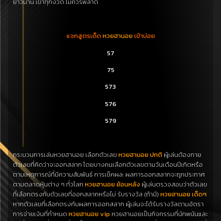
ยาวนาน เข้าทุกงวด ไม่ควรพลาด
แจกสูตรเด็ด
หวยฮานอย
เข้าบ่อย
57
75
573
576
579
กระบวนการเล่นหวยฮานอย เลือกตัวเลข
หวยฮานอย ปกติ
ผู้เล่นต้องทาย
ตัวเลขที่คิดว่าจะออกสลาก โดยบางคนเลือกตัวเลขตามวันเดือนปีเกิดหรือ
ตามเหตุการณ์ที่มีความสัมพันธ์ การเช็คผล: ผลการออกสลากจะถูกประกาศ
ตามตลาดหุ้นต่าง ๆ ทั่วโลก
หวยฮานอย ย้อนหลัง
ผู้เล่นตรวจสอบว่าตัวเลข
ที่เลือกตรงกับตัวเลขที่ออกสลากหรือไม่ รับรางวัล (ถ้ามี)
หวยฮานอย เด็ดๆ
หากตัวเลขที่เลือกตรงกับผลการออกสลาก ผู้เล่นจะได้รับรางวัลตามอัตรา
การจ่ายเงินที่กำหนด
หวยฮานอย vip
หวยฮานอยเป็นกิจกรรมที่นักพนันและ