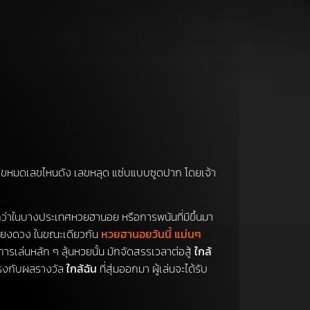
ลขหมดเลขไหนดัง เลขหลุด แซ่บแบบซูดปาก โดยเจ้า
ว่าในบางประเทศหวยฮานอย หรือการพนันที่มีขึ้นมา
ี่ยงดวง ในขณะเดียวกัน
หวยฮานอยวันนี้
แม่นๆ
รเล่นหลัก ๆ ลุ้นหวยนั้น มักจัดสรรเวลาต่อสู้
ใกล้
าตรงกับผลรางวัล
ใกล้ฉัน
ที่สุ่มออกมา ผู้เล่นจะได้รับ