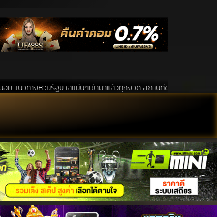
ฐบาลแม่นๆเข้ามาแล้วทุกงวด สถานที่ขอหวยเป็นสถานที่ ที่ได้รับความนิยมอ