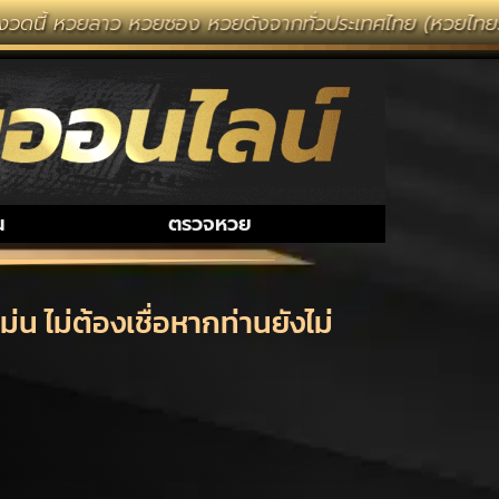
าว หวยซอง หวยดังจากทั่วประเทศไทย (หวยไทยรัฐ หวยแม่จำเน
น
ตรวจหวย
 ไม่ต้องเชื่อหากท่านยังไม่