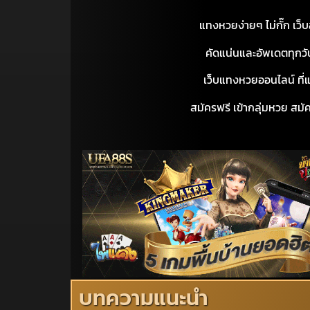
แทงหวยง่ายๆ ไม่กั๊ก เว็บ
คัดแน่นและอัพเดตทุกวัน
เว็บแทงหวยออนไลน์ ที่แ
สมัครฟรี เข้ากลุ่มหวย สมั
บทความแนะนำ