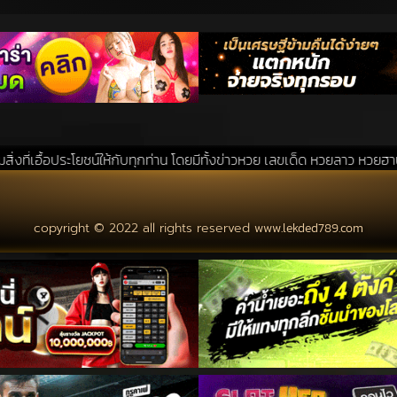
ชน์ให้กับทุกท่าน โดยมีทั้งข่าวหวย เลขเด็ด หวยลาว หวยฮานอย แนวทางหวยรั
copyright © 2022 all rights reserved
www.lekded789.com