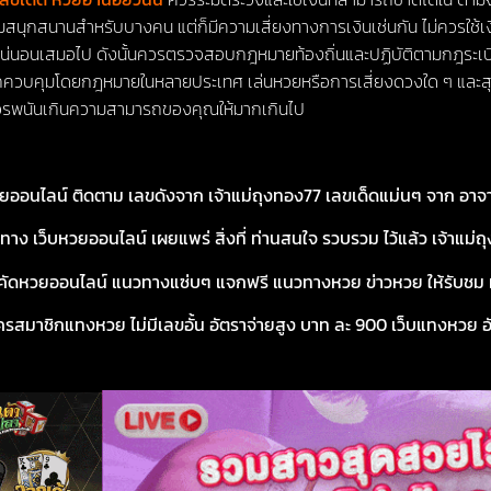
มสนุกสนานสำหรับบางคน แต่ก็มีความเสี่ยงทางการเงินเช่นกัน ไม่ควรใช้เ
ม่แน่นอนเสมอไป ดังนั้นควรตรวจสอบกฎหมายท้องถิ่นและปฏิบัติตามกฎระเ
ถูกควบคุมโดยกฎหมายในหลายประเทศ เล่นหวยหรือการเสี่ยงดวงใด ๆ และสุ
วรพนันเกินความสามารถของคุณให้มากเกินไป
วยออนไลน์ ติดตาม เลขดังจาก เจ้าแม่ถุงทอง77 เลขเด็ดแม่นๆ จาก อาจารย์
าง เว็บหวยออนไลน์ เผยแพร่ สิ่งที่ ท่านสนใจ รวบรวม ไว้แล้ว เจ้าแม่ถ
หวยออนไลน์ แนวทางแซ่บๆ แจกฟรี แนวทางหวย ข่าวหวย ให้รับชม หวยเ
มัครสมาชิกแทงหวย ไม่มีเลขอั้น อัตราจ่ายสูง บาท ละ 900 เว็บแทงหวย อ