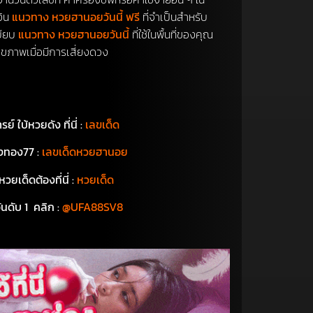
งิน
แนวทาง หวยฮานอยวันนี้ ฟรี
ที่จำเป็นสำหรับ
บียบ
แนวทาง หวยฮานอยวันนี้
ที่ใช้ในพื้นที่ของคุณ
ขภาพเมื่อมีการเสี่ยงดวง
 ใบ้หวยดัง ที่นี่ :
เลขเด็ด
ุงทอง77 :
เลขเด็ดหวยฮานอย
ด็ดต้องที่นี่ :
หวยเด็ด
ันดับ 1 คลิก :
@UFA88SV8