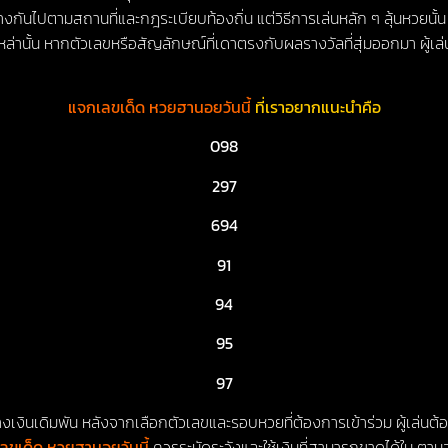
งกันไปตามสถานที่และกฎระเบียบท้องถิ่น แต่วิธีการเล่นหลัก ๆ ลุ้นหวยนั้น
านั้น หากตัวเลขหรือสัญลักษณ์ที่เดาตรงกับผลรางวัลที่สุ่มออกมา ผู้เล่น
แจกเลขเด็ด หวยฮานอยวันนี้
ที่เราอยากแนะนำคือ
098
297
694
91
94
95
97
งเงินเดิมพัน หลังจากเลือกตัวเลขและรอบหวยที่ต้องการเข้าร่วม ผู้เล่นต
เลขเด็ด หวยฮานอยวันนี้
ควรระมัดระวังและใช้เงินที่สามารถขาดได้ใน ตามจำ