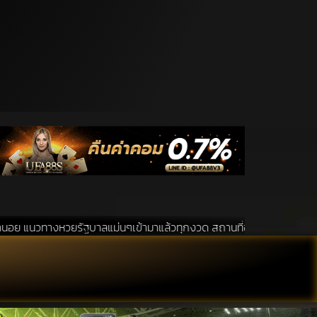
รัฐบาลแม่นๆเข้ามาแล้วทุกงวด สถานที่ขอหวยเป็นสถานที่ ที่ได้รับความนิยม