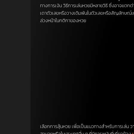
ทางการเงิน วิธีการเล่นหวยมีหลายวิธี ซึ่งอาจแตกต่า
เดาตัวเลขหรือวางเดิมพันในตัวเลขหรือสัญลักษณ์เหล่
ล่วงหน้าในกติกาของหวย
เลือกการลุ้นหวย เพื่อเป็นแนวทางสำหรับการเล่น วา
ฮานอยหรือในประเทศอื่น ๆ ที่มีการพนันที่เกี่ยวข้อง