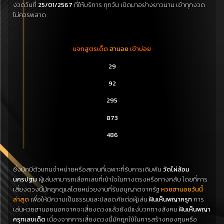
งวดวันที่
25/01/2567
ที่ให้บริการ ทุกวัน เปิดมาอย่างยาวนาน เข้าทุกงวด
ไม่ควรพลาด
แจกสูตรเด็ด
ฮานอย
เข้าบ่อย
29
92
295
873
486
ซึ่งมักมีตัวแทนจำหน่ายหรือสถานที่เฉพาะที่รับการเดิมพัน
วัดไผ่ล้อม
นครปฐม
ผู้เล่นสามารถเลือกเลขที่เข้าใจในทางตรงหรือทางกลับ โดยที่การ
เสี่ยงดวงนี้มักถูกดูแลโดยหน่วยงานที่รับอนุญาตจากรัฐ
หวยฮานอยวันนี้
ล่าสุด
เพื่อให้มีความเป็นธรรมและปลอดภัยต่อผู้เล่น
ฝันเห็นพญาครุฑ
การ
เล่นหวยฮานอยนอกจากจะเสี่ยงดวงแล้วยังมีแง่บวกทางสังคม
ฝันเห็นพญา
ครุฑเลขเด็ด
เนื่องจากการเสี่ยงดวงนี้มักถูกใช้ในการสร้างกองทุนหรือ