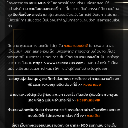
โครงการกุศล
เลขแมงปอ
ทำให้เกิดการให้ความช่วยเหลือแก่สังคมได้
อย่างไรก็ตาม
หวยโอเคลอตเตอรี่
การเสี่ยงดวงเป็นกิจกรรมที่มีความเสี่ยง
สูง
ฝันเห็นเป็ดหลายตัว
และผู้เล่นควรระมัดระวังในการใช้เงินในการเล่น และ
ไม่ควรให้การเสี่ยงดวงเป็นปัจจัยสำคัญในการวางแผนชีวิตหรือการเงินส่วน
ตัว
ติดตาม ชุดแนวทางเลขเด็ด ได้ทุกวัน
หวยฮานอยปกติ
ไม่ควรพลาด เลข
เด็ดแม่นๆ ไบอกเลยคอหวยเด็ด ไม่ควรพลาด การติดตามเด็ดขาด เก็บไว้
พิจารณาเป็นแนวทาง ประกอบการเสี่ยงโชคเลย
หวยปักธงชัย
เป็นประจำทุก
งวด ทางทีมงาน
https://www.lekded789.com
ของเรา สำหรับวันนี้แอ
ดมิน จะมีชุดเลขแนวทางไหนมา ให้ท่านได้ดูได้ชมกันบ้าง ไปดูกันลยค่ะ
ขอบคุณผู้สนับสนุน สูตรเด็ดกำลังมาแรง การวิเคราะห์ หวยผลงานดี แจก
ฟรี แนวทางหวยทุกชนิด ต้อง ที่นี่ >>
หวยฮานอย
อ่านข่าวหวยได้ทุกวัน รู้ก่อน สะดวก รวดเร็ว ทันสมัย รู้ก่อนใคร แจกสูตร
เฮงๆ ที่สุด แม่นๆ อ่านต่อ ที่นี่ >
>
หวยฮานอยVIP
ท่าน
จะ
เพลิดเพลิน รับชม ข่าวสารหวย วิเคราะห์เลข อย่างมืออาชีพ แจกหมด
แบบไม่มีกั๊ก ไม่ควรพลาด ต้อง ที่นี่ >>
:
หวยเด็ด
ชี้เป้า เว็บแทงหวยออนไลน์รายใหญ่ ให้ บาทละ 900 รับทุกเลข จ่ายเต็ม