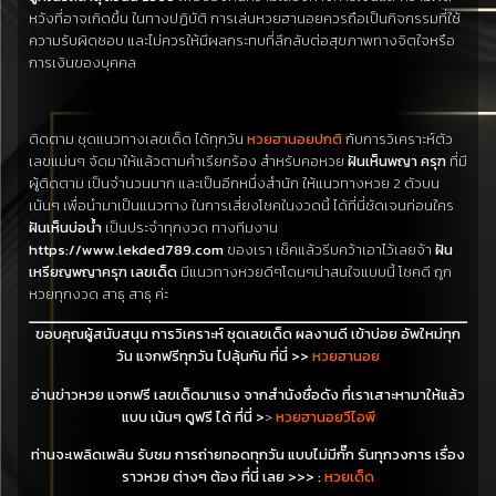
หวังที่อาจเกิดขึ้น ในทางปฏิบัติ การเล่นหวยฮานอยควรถือเป็นกิจกรรมที่ใช้
ความรับผิดชอบ และไม่ควรให้มีผลกระทบที่ลึกลับต่อสุขภาพทางจิตใจหรือ
การเงินของบุคคล
ติดตาม ชุดแนวทางเลขเด็ด ได้ทุกวัน
หวยฮานอยปกติ
กับการวิเคราะห์ตัว
เลขแม่นๆ จัดมาให้แล้วตามคำเรียกร้อง สำหรับคอหวย
ฝันเห็นพญา ครุฑ
ที่มี
ผู้ติดตาม เป็นจำนวนมาก และเป็นอีกหนึ่งสำนัก ให้แนวทางหวย 2 ตัวบน
เน้นๆ เพื่อนำมาเป็นแนวทาง ในการเสี่ยงโชคในงวดนี้ ได้ที่นี่ชัดเจนก่อนใคร
ฝันเห็นบ่อน้ำ
เป็นประจำทุกงวด ทางทีมงาน
https://www.lekded789.com
ของเรา เช็คแล้วรีบคว้าเอาไว้เลยจ้า
ฝัน
เหรียญพญาครุฑ เลขเด็ด
มีแนวทางหวยดีๆโดนๆน่าสนใจแบบนี้ โชคดี ถูก
หวยทุกงวด สาธุ สาธุ ค่ะ
ขอบคุณผู้สนับสนุน การวิเคราะห์ ชุดเลขเด็ด ผลงานดี เข้าบ่อย อัพใหม่ทุก
วัน แจกฟรีทุกวัน ไปลุ้นกัน ที่นี่ >>
หวยฮานอย
อ่านข่าวหวย แจกฟรี เลขเด็ดมาแรง จากสำนังชื่อดัง ที่เราเสาะหามาให้แล้ว
แบบ เน้นๆ ดูฟรี ได้ ที่นี่ >
>
หวยฮานอยวีไอพี
ท่าน
จะ
เพลิดเพลิน รับชม การถ่ายทอดทุกวัน แบบไม่มีกั๊ก รันทุกวงการ เรื่อง
ราวหวย ต่างๆ ต้อง ที่นี่ เลย >>>
:
หวยเด็ด