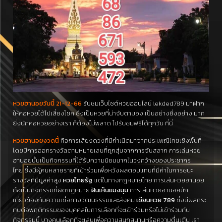
หวยฮานอยวันนี้ 21-12-66
รับชมเว็บไซต์หวยออนไลน์ lekded789 มาฝาก
ให้คอหวยได้ไปเสี่ยงโชค ซึ่งเป็นหวยที่น่าจับตามอง เป็นอย่างยิ่งอย่าง มาก
ยิ่งนักคอหวยอย่างเรา ก็ต้องไม่พลาด ไปรับชมฟรีได้ทุกวัน ที่นี่
หวยฮานอยงวดนี้
คือการเสี่ยงดวงที่มีกำเนิดมาจากประเพณีไทยเชิงพื้นที่
โดยมีการออกรางวัลตามหมายเลขที่ถูกสุ่มจากการจับสลาก การเล่นหวย
ฮานอยนั้นเป็นกิจกรรมที่ได้รับความนิยมมากในวงกว้างของประชากร
ไทย
ซึ่งมีผู้คนหลายรายที่เข้าร่วมเพื่อหวังผลตอบแทนที่มีค่าในการชนะ
รางวัลที่มีมูลค่าสูง
หวยไทยรัฐ
แต่ในทางกฎหมายไทย การเล่นหวยฮานอย
ถือเป็นกิจกรรมที่ผิดกฎหมาย
ฝันเห็นแมงมุม
การเล่นหวยฮานอยมัก
เกี่ยวข้องกับความเชื่อทางวัฒนธรรมและสังคม
เซียนหวย 789
ซึ่งมีผลกระ
ทบต่อพฤติกรรมของบุคคลในการเลือกที่จะเข้าร่วมหรือไม่เข้าร่วมกับ
กิจกรรมนี้ บางคนเลือกที่จะเล่นเพื่อความสนุกสนานหรือความตื่นเต้น เรา