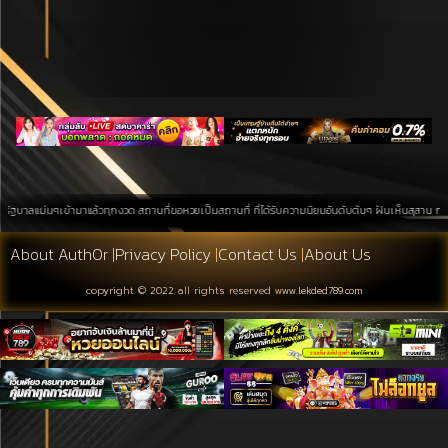
่นๆเข้ามาแล้วทุกงวด สถานที่ขอหวยเป็นสถานที่ ที่ได้รับความนิยมอันดับต้นๆ ฝันเห็นสุสาน การค้นหาบนพื
About Auth0r
|
Privacy Policy
|
Contact Us
|
About Us
copyright © 2022 all rights reserved
www.lekded789.com