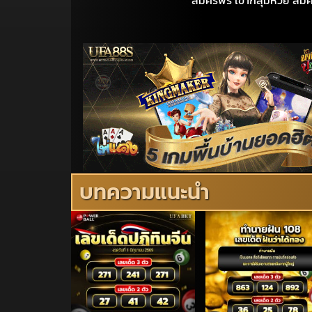
บทความแนะนำ