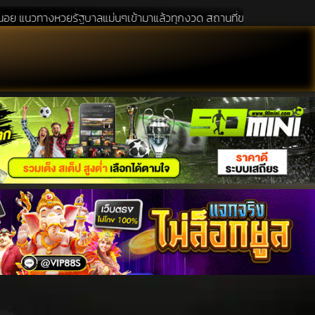
ฐบาลแม่นๆเข้ามาแล้วทุกงวด สถานที่ขอหวยเป็นสถานที่ ที่ได้รับความนิยมอั