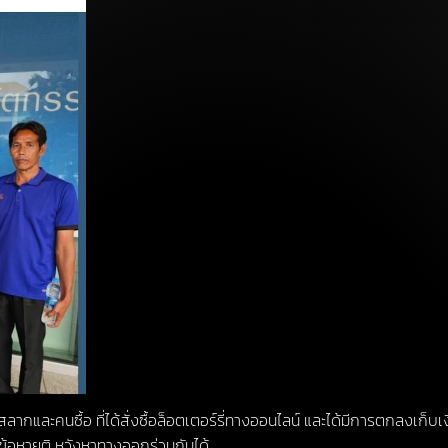
และคนซื้อ ที่ได้สั่งซื้อล็อตเตอร์รี่ทางออนไลน์ และได้มีการตกลงเก็บเ
ข้อหายุติ หวังหาทางออกร่วมกันได้