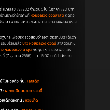
อรี่หมายเลข 727202 จำนวน 5 ใบ ในราคา 720 บาท
ร้านอ้างว่าโทรศัพท์
หวยอลเวง งวดล่าสุด
ติดต่อ
รึกษา นายเกิดผล แก้วเกิด ทนายความชื่อดัง ซึ่งได้
ฐบาล เพื่อขอตรวจสอบว่าลอตเตอรี่ที่มีประเด็นว่า
 เรียบร้อยแล้ว
ข่าว หวยอลเวง งวดนี้
ล่าสุดวันที่ 6
่าว หวยอลเวง ล่าสุด
กับผู้บริหาร ของ เฮง เฮง
่งนี้ (7 ตุลาคม 2566) เวลา 15.00 น. ที่สำนักงาน
บ้หวยดัง ที่นี่ :
เลขเด็ด
7 :
เลขทะเบียนนายก งวดนี้
ด็ดต้องที่นี่ :
หวยเด็ด
นดับ 1 คลิก :
@UFA88SV8