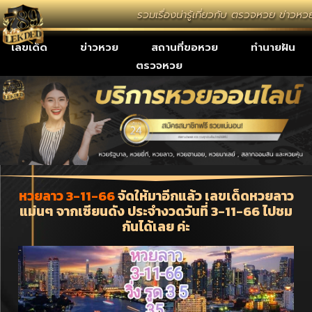
รวมเรื่องน่ารู้เกี่ยวกับ ตรวจหวย ข่าว
เลขเด็ด
ข่าวหวย
สถานที่ขอหวย
ทำนายฝัน
ตรวจหวย
หวยลาว 3-11-66
จัดให้มาอีกแล้ว เลขเด็ดหวยลาว
แม่นๆ จากเซียนดัง ประจำงวดวันที่ 3-11-66 ไปชม
กันได้เลย ค่ะ