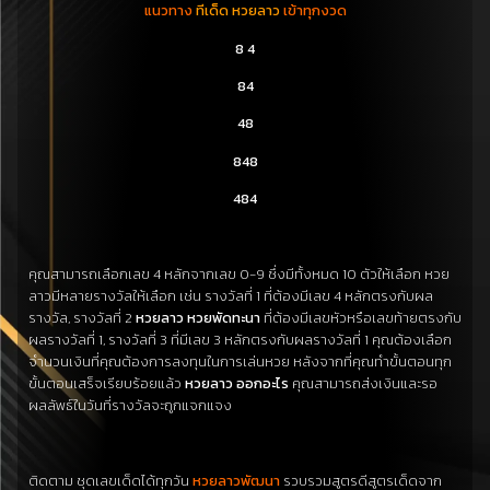
แนวทาง
ทีเด็ด หวยลาว
เข้าทุกงวด
8 4
84
48
848
484
คุณสามารถเลือกเลข 4 หลักจากเลข 0-9 ซึ่งมีทั้งหมด 10 ตัวให้เลือก หวย
ลาวมีหลายรางวัลให้เลือก เช่น รางวัลที่ 1 ที่ต้องมีเลข 4 หลักตรงกับผล
รางวัล, รางวัลที่ 2
หวยลาว หวยพัดทะนา
ที่ต้องมีเลขหัวหรือเลขท้ายตรงกับ
ผลรางวัลที่ 1, รางวัลที่ 3 ที่มีเลข 3 หลักตรงกับผลรางวัลที่ 1 คุณต้องเลือก
จำนวนเงินที่คุณต้องการลงทุนในการเล่นหวย หลังจากที่คุณทำขั้นตอนทุก
ขั้นตอนเสร็จเรียบร้อยแล้ว
หวยลาว ออกอะไร
คุณสามารถส่งเงินและรอ
ผลลัพธ์ในวันที่รางวัลจะถูกแจกแจง
ติดตาม ชุดเลขเด็ดได้ทุกวัน
หวยลาวพัฒนา
รวบรวมสูตรดีสูตรเด็ดจาก