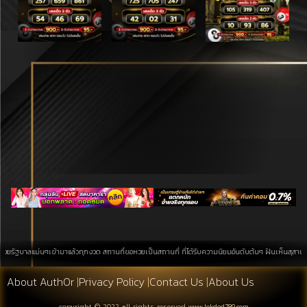
ลแม่นๆเข้ามาแล้วทุกงวด สถานที่ขอหวยเป็นสถานที่ ที่ได้รับความนิยมอันดับต้นๆ ฝันเห็นสุสาน การค้นหาบ
About Auth0r
|
Privacy Policy
|
Contact Us
|
About Us
copyright © 2022 all rights reserved
www.lekded789.com