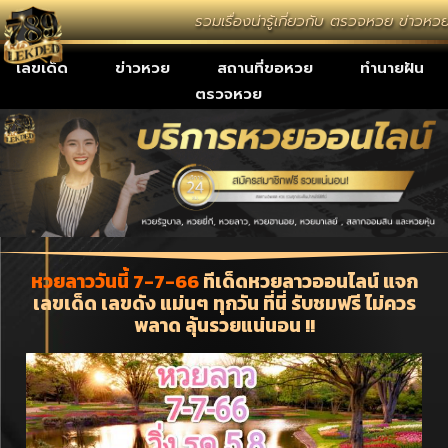
รวมเรื่องน่ารู้เกี่ยวกับ ตรวจหวย ข่าวห
เลขเด็ด
ข่าวหวย
สถานที่ขอหวย
ทำนายฝัน
ตรวจหวย
หวยลาววันนี้ 7-7-66
ทีเด็ดหวยลาวออนไลน์ แจก
เลขเด็ด เลขดัง แม่นๆ ทุกวัน ที่นี่ รับชมฟรี ไม่ควร
พลาด ลุ้นรวยแน่นอน !!