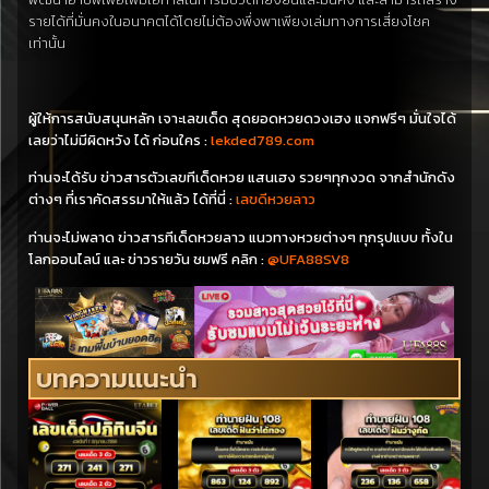
รายได้ที่มั่นคงในอนาคตได้โดยไม่ต้องพึ่งพาเพียงเล่มทางการเสี่ยงโชค
เท่านั้น
ผู้ให้การสนับสนุน
หลัก
เจาะเลขเด็ด สุดยอดหวยดวงเฮง แจก
ฟรี
ๆ
มั่นใจได้
เลยว่าไม่มีผิดหวัง ได้
ก่อนใคร
:
lekded789.com
ท่านจะได้รับ ข่าวสารตัวเลขทีเด็ดหวย แสนเฮง รวยๆทุกงวด จากสำนักดัง
ต่างๆ ที่เราคัดสรรมาให้แล้ว ได้ที่นี่ :
เลขดีหวยลาว
ท่าน
จะ
ไม่
พลาด ข่าวสารทีเด็ดหวยลาว แนวทางหวยต่างๆ ทุกรุปแบบ ทั้งใน
โลกออนไลน์ และ ข่าวรายวัน ชมฟรี
คลิก
:
@UFA88SV8
บทความแนะนำ