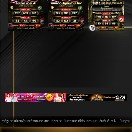
าลแม่นๆเข้ามาแล้วทุกงวด สถานที่ขอหวยเป็นสถานที่ ที่ได้รับความนิยมอันดับต้นๆ ฝันเห็นสุสาน การค้นหา