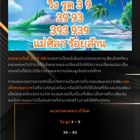
หวยลาววันนี้ 26-7-66
หวยลาวเป็นหนึ่งในประเภทของการเสี่ยงโชคที่คน
หลายคนหวังว่าจะได้รับโชคลาภและเปลี่ยนชีวิตให้มีความเปลี่ยนแปลง เป็น
เกมหนึ่งที่มีประวัติยาวนานและความนิยมสูงในประเทศไทย
การเล่นหวยลาวอาจเกิดขึ้นจากความต้องการที่จะตอบสนองความฝัน
เลข
เด็ดหวยลาว
หวังที่จะเจริญรุ่งเรือง หรือมีชีวิตที่ดีขึ้นโดยที่ต้องลงทุนเพียง
เล็กน้อย แต่ควรทราบว่าการเล่นหวยเป็นเรื่องที่เสี่ยง มีโอกาสที่จะเสียเงิน
และไม่ควรมองว่าเป็นเกมทายที่สามารถสร้างรายได้ให้กับทุกคน
แนวทางหวยลาว นำโชค
วิ่ง รูด
3 – 9
39 – 93