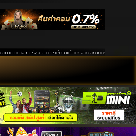
ยรัฐบาลแม่นๆเข้ามาแล้วทุกงวด สถานที่ขอหวยเป็นสถานที่ ที่ได้รับความนิย