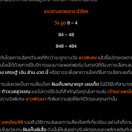
แนวทางหวยลาว นำโชค
วิ่ง รูด
8 – 4
84 – 48
848 – 484
่มต้นโดยการเลือกตัวเลขที่คิดว่าจะถูกรางวัล
ลาวพิเศษ
แล้วซื้อบัตรหวยตา
นไลน์ได้ด้วยการใช้บริการของบางแพลตฟอร์ม ในกรณีที่ต้องการเลือกเลขที
 เศรษฐี เงิน ล้าน งวด นี้
หรืออาจจะพึ่งพาความโชคดีในการเลือกเลขที่สุ่
การเล่นหวยเป็นการเสี่ยงโชค
ฝันเห็นพญาครุฑ เลขเด็ด
ไม่มีวิธีใดที่สาม
น ท้าวเวสสุวรรณ
และไม่ควรใช้เงินที่สำคัญต่อคุณในการเล่น
เจ้าแม่ แพร
ยงรางวัลพิเศษ
ลาวพัฒนา
ที่เพิ่มความสุขให้แก่ชีวิตของคุณเท่านั้น
ม่ แพรไหม99
รวมถึงวิธีการเล่นและการเสี่ยงโชคที่เกี่ยวข้อง อย่างไรก็ต
ไปในแต่ละคน
ฝันเห็นผีเสื้อ
ดังนั้นให้เล่นอย่างรับผิดชอบและเพลิดเพลินก