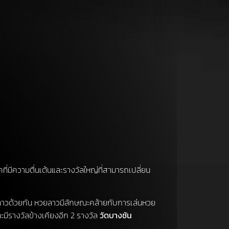
ี่มีความตื่นเต้นและรางวัลใหญ่ที่สามารถเปลี่ยน
ลาวด้วยกัน หวยลาวมีลักษณะคล้ายกับการเล่นหวย
ะมีรางวัลข้างเคียงอีก 2 รางวัล
วัดบางชัน