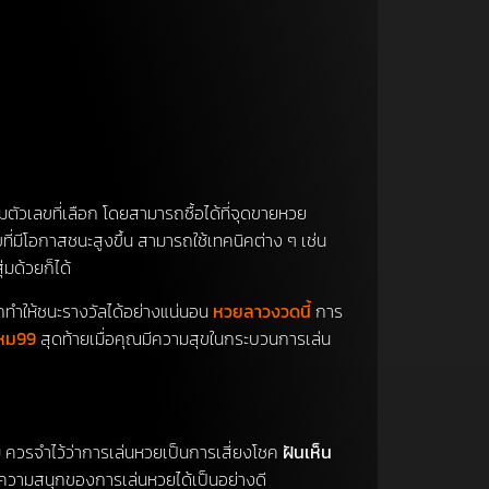
มตัวเลขที่เลือก โดยสามารถซื้อได้ที่จุดขายหวย
่มีโอกาสชนะสูงขึ้น สามารถใช้เทคนิคต่าง ๆ เช่น
มด้วยก็ได้
ารถทำให้ชนะรางวัลได้อย่างแน่นอน
หวยลาวงวดนี้
การ
ไหม99
สุดท้ายเมื่อคุณมีความสุขในกระบวนการเล่น
าม ควรจำไว้ว่าการเล่นหวยเป็นการเสี่ยงโชค
ฝันเห็น
ับความสนุกของการเล่นหวยได้เป็นอย่างดี