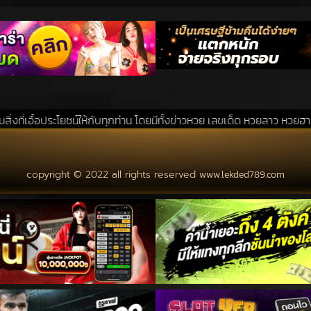
โยชน์ให้กับทุกท่าน โดยมีทั้งข่าวหวย เลขเด็ด หวยลาว หวยฮานอย แนวทางหว
copyright © 2022 all rights reserved
www.lekded789.com