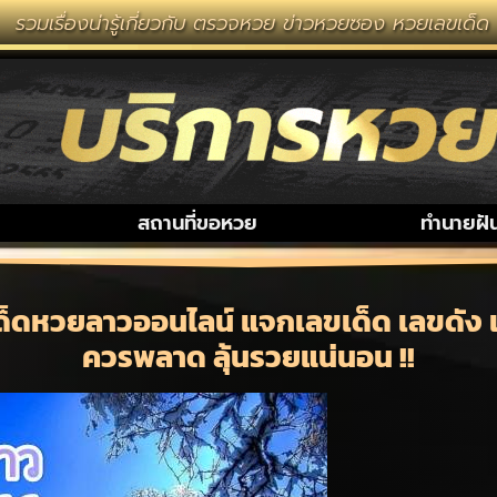
่ารู้เกี่ยวกับ ตรวจหวย ข่าวหวยซอง หวยเลขเด็ด งวดนี้ หว
สถานที่ขอหวย
ทำนายฝั
ด็ดหวยลาวออนไลน์ แจกเลขเด็ด เลขดัง แม่น
ควรพลาด ลุ้นรวยแน่นอน !!