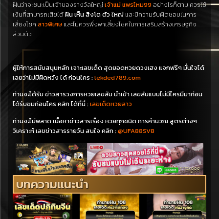
ฝันว่าจะชนะเป็นเจ้าของรางวัลใหญ่
เจ้าแม่ แพรไหม99
อย่างไรก็ตาม ควรใช้
เงินที่สามารถเสียได้
ฝัน เห็น สิงโต ตัว ใหญ่
และมีความรับผิดชอบในการ
เสี่ยงโชค
ลาวพิเศษ
และไม่ควรพึ่งพาเสี่ยงโชคในการเสริมสร้างเศรษฐกิจ
ส่วนตัว
ผู้ให้การสนับสนุน
หลัก
เจาะเลขเด็ด สุดยอดหวยดวงเฮง แจก
ฟรี
ๆ
มั่นใจได้
เลยว่าไม่มีผิดหวัง ได้
ก่อนใคร
:
lekded789.com
ท่านจะได้รับ ข่าวสารวงการหวยเลขลับ นำเข้า เลขลับแบบไม่มีไครมีมาก่อน
ได้รับชมก่อนไคร คลิก ได้ที่นี่ :
เลขเด็ดหวยลาว
ท่าน
จะ
ไม่
พลาด
เนื้อหาข่าวสารเรื่อง หวยทุกชนิด การคำนวณ สูตรต่างๆ
วิเคราะห์ เลขข่าวสารรายวัน สนใจ
คลิก
:
@UFA88SV8
บทความแนะนำ