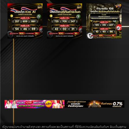
แม่นๆเข้ามาแล้วทุกงวด สถานที่ขอหวยเป็นสถานที่ ที่ได้รับความนิยมอันดับต้นๆ ฝันเห็นสุสาน การค้นหาบน