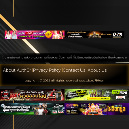
่นๆเข้ามาแล้วทุกงวด สถานที่ขอหวยเป็นสถานที่ ที่ได้รับความนิยมอันดับต้นๆ ฝันเห็นสุสาน การค้นหาบนพื
About Auth0r
|
Privacy Policy
|
Contact Us
|
About Us
copyright © 2022 all rights reserved
www.lekded789.com