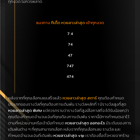
ทุกงวด ไม่ควรพลาด
แนวทาง
ทีเด็ด หวยลาวล่าสุด
เข้าทุกงวด
7 4
74
47
747
474
หลังจากที่คุณเลือกเลขเสร็จแล้ว
หวยลาวล่าสุด สตาร์
คุณต้องกำหนด
ประเภทของรางวัลที่คุณต้องการเดิมพัน รางวัลหลักที่ 1 มีรางวัลสูงที่สุด
หวยลาวล่าสุด พิเศษ
แต่ควรทราบว่ารางวัลที่สูงมีโอกาสที่จะได้รับน้อยกว่า
คุณต้องกำหนดจำนวนเงินที่คุณต้องการเดิมพัน ราคานี้มีการกำหนดเอาไว้
ตามที่หน่วยงานหรือเจ้ามือกำหนด
หวยลาวล่าสุด ออกอะไร
มีระดับของการ
เดิมพันต่าง ๆ ที่คุณสามารถเลือก หลังจากที่คุณเลือกเลข รางวัล และ
กำหนดจำนวนเงินที่เดิมพัน
หวยลาวล่าสุด vip
เราต้องซื้อตั๋วหวยจากร้าน